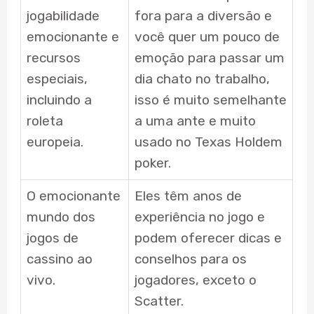
jogabilidade
fora para a diversão e
emocionante e
você quer um pouco de
recursos
emoção para passar um
especiais,
dia chato no trabalho,
incluindo a
isso é muito semelhante
roleta
a uma ante e muito
europeia.
usado no Texas Holdem
poker.
O emocionante
Eles têm anos de
mundo dos
experiência no jogo e
jogos de
podem oferecer dicas e
cassino ao
conselhos para os
vivo.
jogadores, exceto o
Scatter.