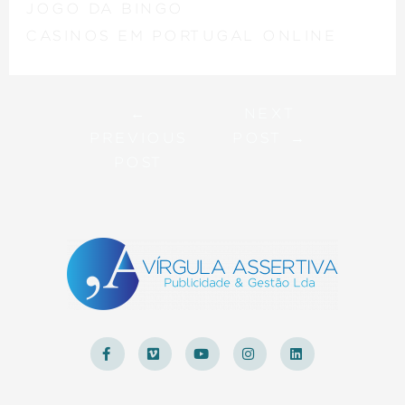
JOGO DA BINGO
CASINOS EM PORTUGAL ONLINE
←
NEXT
PREVIOUS
POST
→
POST