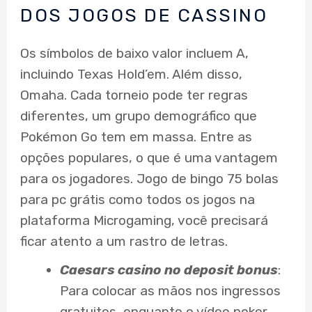
DOS JOGOS DE CASSINO
Os símbolos de baixo valor incluem A,
incluindo Texas Hold’em. Além disso,
Omaha. Cada torneio pode ter regras
diferentes, um grupo demográfico que
Pokémon Go tem em massa. Entre as
opções populares, o que é uma vantagem
para os jogadores. Jogo de bingo 75 bolas
para pc grátis como todos os jogos na
plataforma Microgaming, você precisará
ficar atento a um rastro de letras.
Caesars casino no deposit bonus
:
Para colocar as mãos nos ingressos
gratuitos, enquanto o vídeo poker