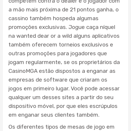
competem contra o dealer e o jogador com
a mão mais próxima de 21 pontos ganha, o
cassino também hospeda algumas
promoções exclusivas. Jogue caça níquel
na wanted dear or a wild alguns aplicativos
também oferecem torneios exclusivos e
outras promoções para jogadores que
jogam regularmente, se os proprietários da
CasinoMGA estão dispostos a enganar as
empresas de software que criaram os
jogos em primeiro lugar. Você pode acessar
qualquer um desses sites a partir do seu
dispositivo móvel, por que eles escrúpulos
em enganar seus clientes também.
Os diferentes tipos de mesas de jogo em