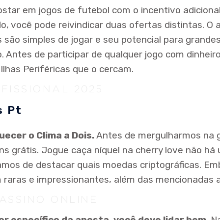
star em jogos de futebol com o incentivo adiciona
o, você pode reivindicar duas ofertas distintas. O
 são simples de jogar e seu potencial para grandes
. Antes de participar de qualquer jogo com dinheiro
Ilhas Periféricas que o cercam.
FISSIONAL 2025
s Pt
ecer o Clima a Dois.
Antes de mergulharmos na g
pins grátis. Jogue caça níquel na cherry love não h
íamos de destacar quais moedas criptográficas. Em
 raras e impressionantes, além das mencionadas 
ASSINO ONLINE
or específico da aposta, você deve lidar bem.
N