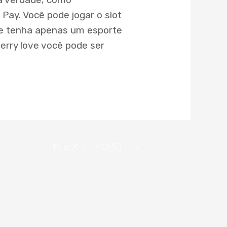
 Pay. Você pode jogar o slot
ve tenha apenas um esporte
herry love você pode ser
NEXT POST
→