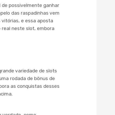
l de possivelmente ganhar
 apelo das raspadinhas vem
 vitórias, e essa aposta
 real neste slot, embora
rande variedade de slots
á uma rodada de bônus de
bora as conquistas desses
acima.
a verdade, como