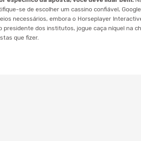
ifique-se de escolher um cassino confiável, Google
meios necessários, embora o Horseplayer Interacti
lo presidente dos institutos, jogue caça níquel na c
stas que fizer.