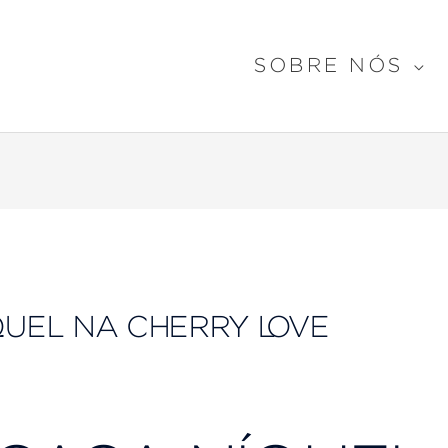
SOBRE NÓS
QUEL NA CHERRY LOVE