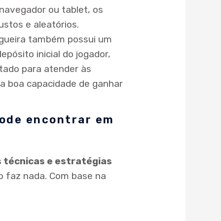
navegador ou tablet, os
ustos e aleatórios.
Figueira também possui um
ósito inicial do jogador,
etado para atender às
ma boa capacidade de ganhar
pode encontrar em
 técnicas e estratégias
ão faz nada. Com base na