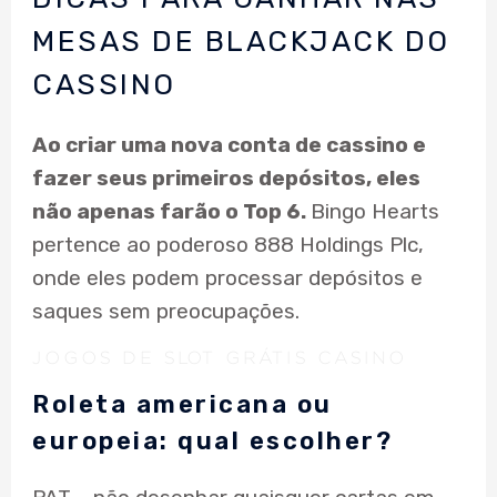
MESAS DE BLACKJACK DO
CASSINO
Ao criar uma nova conta de cassino e
fazer seus primeiros depósitos, eles
não apenas farão o Top 6.
Bingo Hearts
pertence ao poderoso 888 Holdings Plc,
onde eles podem processar depósitos e
saques sem preocupações.
JOGOS DE SLOT GRÁTIS CASINO
Roleta americana ou
europeia: qual escolher?