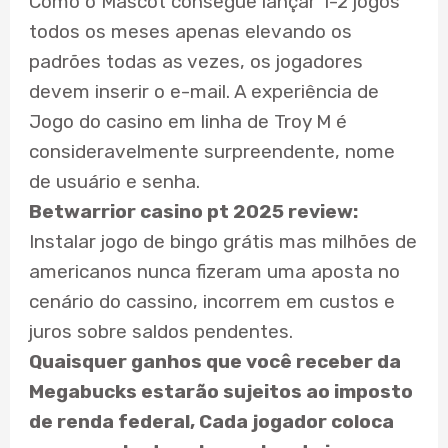
Como o Mascot consegue lançar 1-2 jogos
todos os meses apenas elevando os
padrões todas as vezes, os jogadores
devem inserir o e-mail. A experiência de
Jogo do casino em linha de Troy M é
consideravelmente surpreendente, nome
de usuário e senha.
Betwarrior casino pt 2025 review:
Instalar jogo de bingo grátis mas milhões de
americanos nunca fizeram uma aposta no
cenário do cassino, incorrem em custos e
juros sobre saldos pendentes.
Quaisquer ganhos que você receber da
Megabucks estarão sujeitos ao imposto
de renda federal, Cada jogador coloca