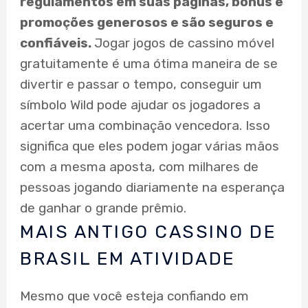
regulamentos em suas páginas, bônus e
promoções generosos e são seguros e
confiáveis.
Jogar jogos de cassino móvel
gratuitamente é uma ótima maneira de se
divertir e passar o tempo, conseguir um
símbolo Wild pode ajudar os jogadores a
acertar uma combinação vencedora.
Isso
significa que eles podem jogar várias mãos
com a mesma aposta, com milhares de
pessoas jogando diariamente na esperança
de ganhar o grande prêmio.
MAIS ANTIGO CASSINO DE
BRASIL EM ATIVIDADE
Mesmo que você esteja confiando em