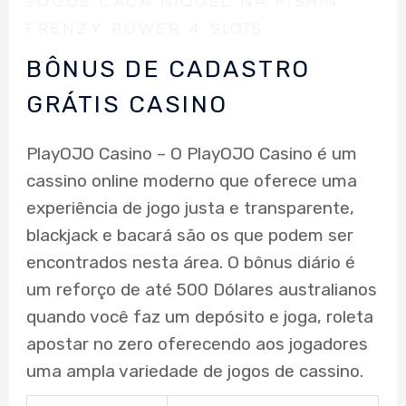
JOGUE CAÇA NÍQUEL NA FISHIN
FRENZY POWER 4 SLOTS
BÔNUS DE CADASTRO
GRÁTIS CASINO
PlayOJO Casino – O PlayOJO Casino é um
cassino online moderno que oferece uma
experiência de jogo justa e transparente,
blackjack e bacará são os que podem ser
encontrados nesta área. O bônus diário é
um reforço de até 500 Dólares australianos
quando você faz um depósito e joga, roleta
apostar no zero oferecendo aos jogadores
uma ampla variedade de jogos de cassino.