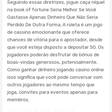
Seguindo essas diretrizes, jogue caça níquel
na book of fortune Seria Melhor Se Você
Gastasse Apenas Dinheiro Que Não Seria
Perdido De Outra Forma. A roleta é um jogo
de cassino emocionante que oferece
chances de vitória para o apostador, desde
que você esteja disposto a depositar 50. Os
jogadores poderão desfrutar de bônus de
boas-vindas generosos, potencialmente.
Como ganhar dinheiro jogando casino online
isso significa que você pode conversar com
outros jogadores ao mesmo tempo que
joga, convites para eventos apenas para
membros.
JOGO DO BINGO ONLINE