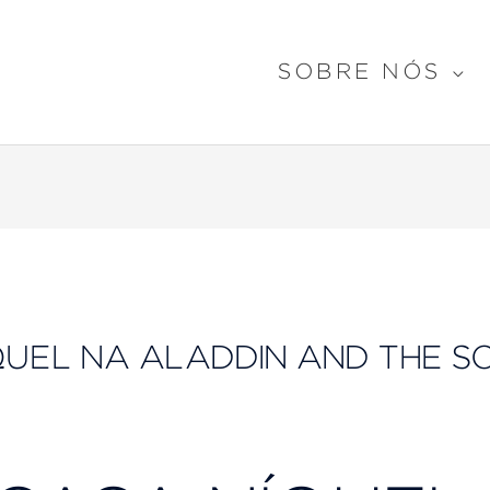
SOBRE NÓS
QUEL NA ALADDIN AND THE 