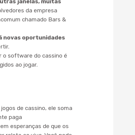
utras janelas, muitas
lvedores da empresa
 incomum chamado Bars &
rá novas oportunidades
tir.
r o software do cassino é
gidos ao jogar.
 jogos de cassino, ele soma
nte paga
tem esperanças de que os