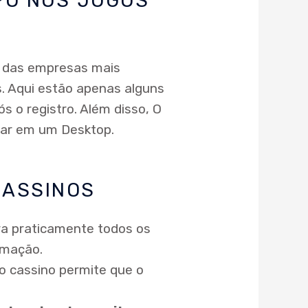
PO NOS JOGOS
as das empresas mais
. Aqui estão apenas alguns
 o registro. Além disso, O
har em um Desktop.
CASSINOS
ra praticamente todos os
rmação.
 cassino permite que o