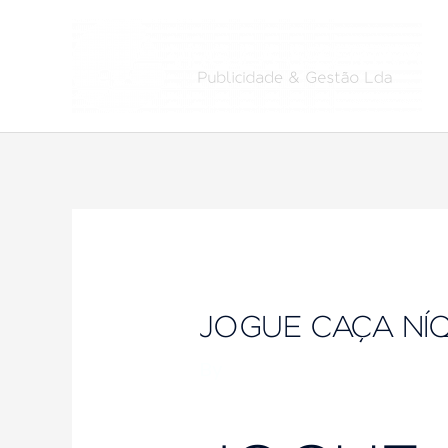
JOGUE CAÇA NÍ
By