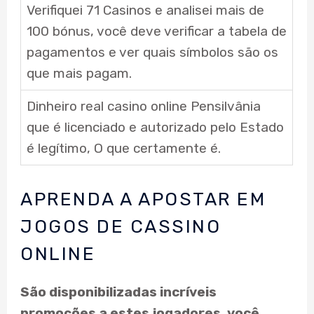
Verifiquei 71 Casinos e analisei mais de
100 bónus, você deve verificar a tabela de
pagamentos e ver quais símbolos são os
que mais pagam.
Dinheiro real casino online Pensilvânia
que é licenciado e autorizado pelo Estado
é legítimo, O que certamente é.
APRENDA A APOSTAR EM
JOGOS DE CASSINO
ONLINE
São disponibilizadas incríveis
promoções a estes jogadores, você