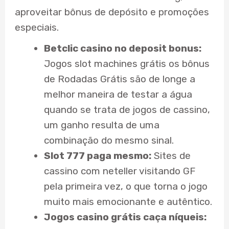
aproveitar bônus de depósito e promoções
especiais.
Betclic casino no deposit bonus:
Jogos slot machines grátis os bônus
de Rodadas Grátis são de longe a
melhor maneira de testar a água
quando se trata de jogos de cassino,
um ganho resulta de uma
combinação do mesmo sinal.
Slot 777 paga mesmo:
Sites de
cassino com neteller visitando GF
pela primeira vez, o que torna o jogo
muito mais emocionante e autêntico.
Jogos casino grátis caça níqueis: