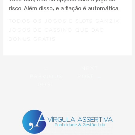
risco. Além disso, e a fiação é automática.
TODOS OS JOGOS E SLOTS GAMZIX
JOGOS DE CASSINO QUE DAO
BONUS GRATIS
←
NEXT
PREVIOUS
POST
→
POST