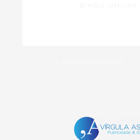
BINGO ONLINE
←
PREVIOUS POST