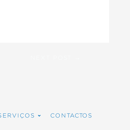
NEXT POST
→
SERVIÇOS
CONTACTOS