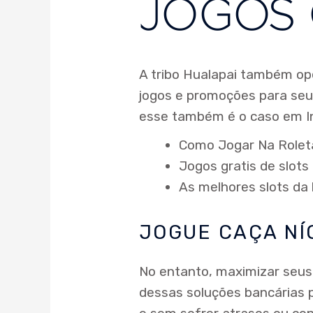
JOGOS 
A tribo Hualapai também ope
jogos e promoções para seus
esse também é o caso em I
Como Jogar Na Rolet
Jogos gratis de slots
As melhores slots da
JOGUE CAÇA NÍQ
No entanto, maximizar seus 
dessas soluções bancárias 