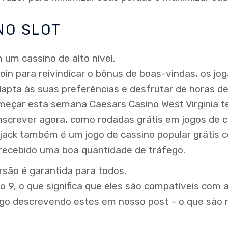
NO SLOT
um cassino de alto nível.
oin para reivindicar o bônus de boas-vindas, os j
apta às suas preferências e desfrutar de horas de
meçar esta semana Caesars Casino West Virginia 
inscrever agora, como rodadas grátis em jogos de 
ckjack também é um jogo de cassino popular grátis c
ecebido uma boa quantidade de tráfego.
rsão é garantida para todos.
9, o que significa que eles são compatíveis com a
go descrevendo estes em nosso post – o que são re