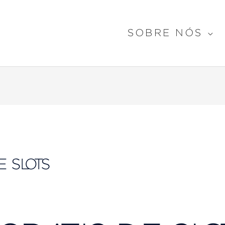
SOBRE NÓS
E SLOTS