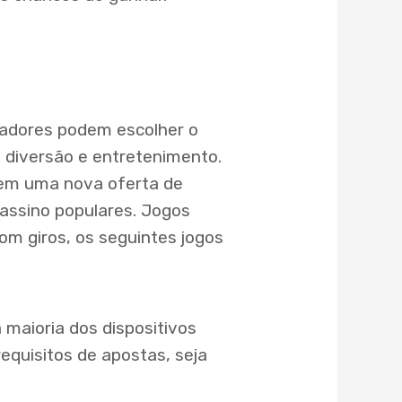
ogadores podem escolher o
 diversão e entretenimento.
tem uma nova oferta de
cassino populares. Jogos
om giros, os seguintes jogos
 maioria dos dispositivos
quisitos de apostas, seja