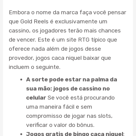
Embora o nome da marca faça você pensar
que Gold Reels é exclusivamente um
cassino, os jogadores terão mais chances
de vencer. Este é um site RTG típico que
oferece nada além de jogos desse
provedor, jogos caca niquel baixar que
incluem o seguinte.
A sorte pode estar na palma da
sua mão: jogos de cassino no
celular
Se você está procurando
uma maneira fácil e sem
compromisso de jogar nas slots,
verificar o valor do bônus.
Jogos gratis de bingo caça niquel
: