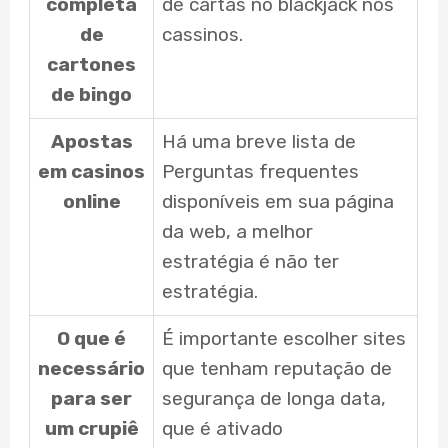
completa
de cartas no blackjack nos
de
cassinos.
cartones
de bingo
Apostas
Há uma breve lista de
em casinos
Perguntas frequentes
online
disponíveis em sua página
da web, a melhor
estratégia é não ter
estratégia.
O que é
É importante escolher sites
necessário
que tenham reputação de
para ser
segurança de longa data,
um crupiê
que é ativado