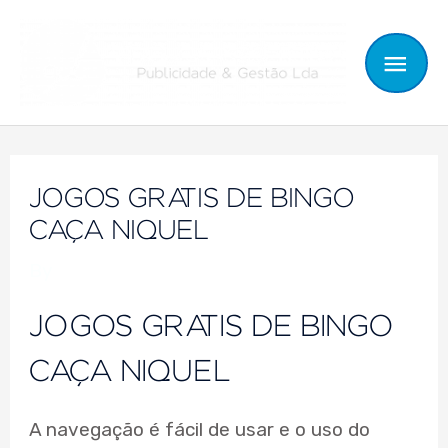
JOGOS GRATIS DE BINGO
CAÇA NIQUEL
By
JOGOS GRATIS DE BINGO
CAÇA NIQUEL
A navegação é fácil de usar e o uso do