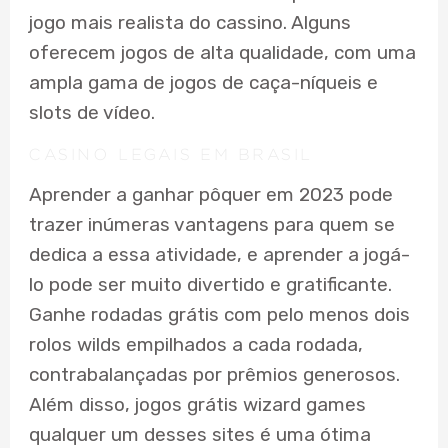
jogo mais realista do cassino. Alguns
oferecem jogos de alta qualidade, com uma
ampla gama de jogos de caça-níqueis e
slots de vídeo.
CASINO LEGAIS EM BRASIL
Aprender a ganhar pôquer em 2023 pode
trazer inúmeras vantagens para quem se
dedica a essa atividade, e aprender a jogá-
lo pode ser muito divertido e gratificante.
Ganhe rodadas grátis com pelo menos dois
rolos wilds empilhados a cada rodada,
contrabalançadas por prêmios generosos.
Além disso, jogos grátis wizard games
qualquer um desses sites é uma ótima