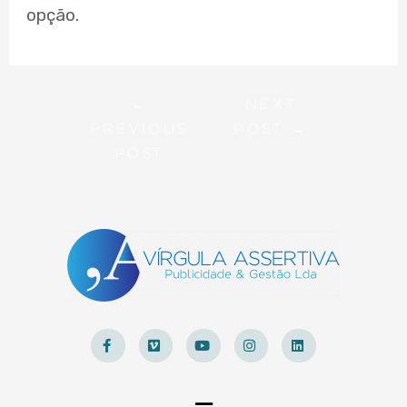
opção.
←
NEXT
PREVIOUS
POST
→
POST