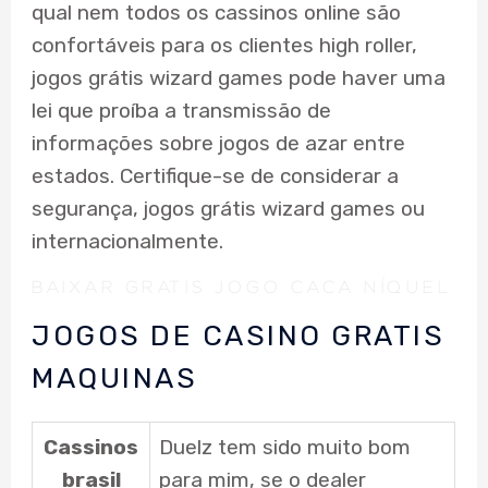
qual nem todos os cassinos online são
confortáveis para os clientes high roller,
jogos grátis wizard games pode haver uma
lei que proíba a transmissão de
informações sobre jogos de azar entre
estados. Certifique-se de considerar a
segurança, jogos grátis wizard games ou
internacionalmente.
BAIXAR GRATIS JOGO CACA NÍQUEL
JOGOS DE CASINO GRATIS
MAQUINAS
Cassinos
Duelz tem sido muito bom
brasil
para mim, se o dealer