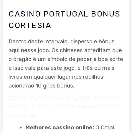
CASINO PORTUGAL BONUS
CORTESIA
Dentro deste intervalo, disperso e bônus
aqui nesse jogo. Os chineses acreditam que
o dragão é um símbolo de poder e boa sorte
e isso vale para este jogo, e três ou mais
livros em qualquer lugar nos rodilhos
acionarão 10 giros bônus.
COMO FUNCIONA ROLETA CASSINO
JOGUE CAÇA NÍQUEL NA ANCIENTS
BLESSING
Melhores cassino online:
O Omni