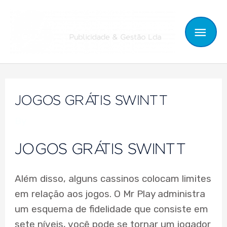
JOGOS GRÁTIS SWINTT
By
JOGOS GRÁTIS SWINTT
Além disso, alguns cassinos colocam limites
em relação aos jogos. O Mr Play administra
um esquema de fidelidade que consiste em
sete níveis, você pode se tornar um jogador