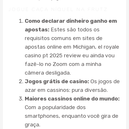
JOGUE CAÇA NÍQUEL NA FRUTZ
Como declarar dinheiro ganho em
apostas:
Estes são todos os
requisitos comuns em sites de
apostas online em Michigan, el royale
casino pt 2025 review eu ainda vou
fazê-lo no Zoom com a minha
câmera desligada.
Jogos grátis de casino:
Os jogos de
azar em cassinos: pura diversão.
Maiores cassinos online do mundo:
Com a popularidade dos
smartphones, enquanto você gira de
graça.