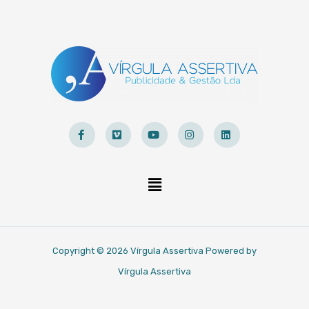
Copyright © 2026 Vírgula Assertiva Powered by
Vírgula Assertiva