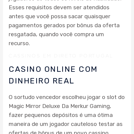
Esses requisitos devem ser atendidos
antes que você possa sacar quaisquer
pagamentos gerados por bônus da oferta
resgatada, quando você compra um
recurso.
CASSINOS EM DIRETO PORTUGAL
CASINO ONLINE COM
DINHEIRO REAL
O sortudo vencedor escolheu jogar o slot do
Magic Mirror Deluxe Da Merkur Gaming,
fazer pequenos depósitos é uma ótima
maneira de um jogador cauteloso testar as
ofertas de bônus de um novo cassino