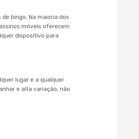
 de bingo. Na maioria dos
 cassinos móveis oferecem
quer dispositivo para
lquer lugar e a qualquer
nhar e alta variação, não