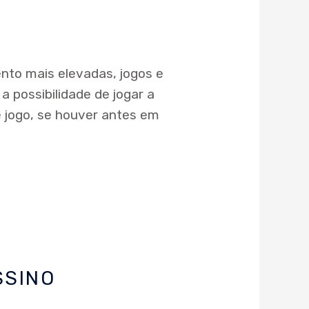
nto mais elevadas, jogos e
a possibilidade de jogar a
e jogo, se houver antes em
SSINO