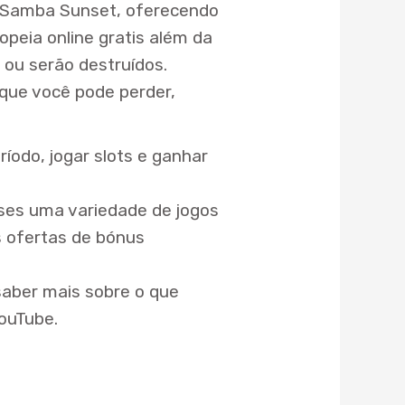
o Samba Sunset, oferecendo
opeia online gratis além da
 ou serão destruídos.
 que você pode perder,
íodo, jogar slots e ganhar
es uma variedade de jogos
 ofertas de bónus
saber mais sobre o que
YouTube.