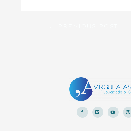
←
PREVIOUS POST