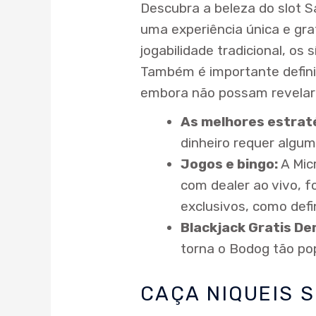
Descubra a beleza do slot 
uma experiência única e grat
jogabilidade tradicional, o
Também é importante definir
embora não possam revelar 
As melhores estraté
dinheiro requer algum
Jogos e bingo:
A Mic
com dealer ao vivo, 
exclusivos, como defin
Blackjack Gratis D
torna o Bodog tão pop
CAÇA NIQUEIS 