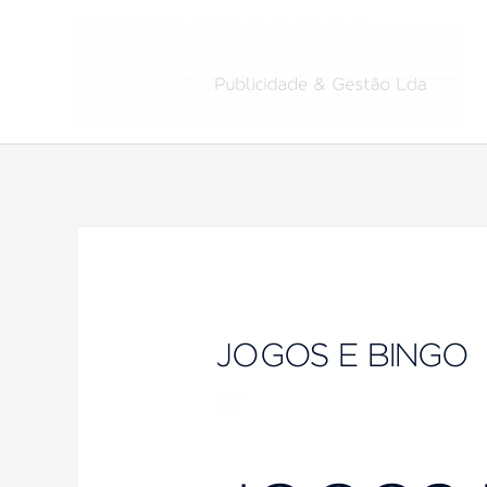
JOGOS E BINGO
By