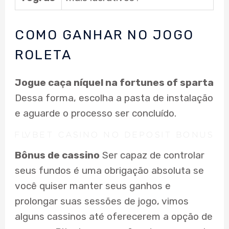
COMO GANHAR NO JOGO
ROLETA
Jogue caça níquel na fortunes of sparta
Dessa forma, escolha a pasta de instalação
e aguarde o processo ser concluído.
FLVBET CASINO NO DEPOSIT BONUS
Bônus de cassino
Ser capaz de controlar
seus fundos é uma obrigação absoluta se
você quiser manter seus ganhos e
prolongar suas sessões de jogo, vimos
alguns cassinos até oferecerem a opção de