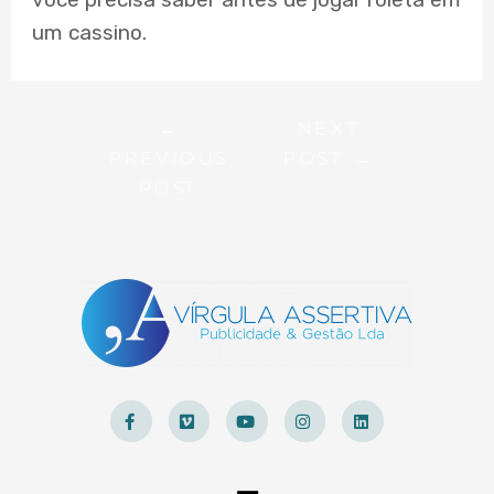
um cassino.
←
NEXT
PREVIOUS
POST
→
POST