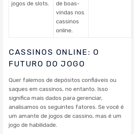
jogos de slots.
de boas-
vindas nos
cassinos
online.
CASSINOS ONLINE: O
FUTURO DO JOGO
Quer falemos de depósitos confiáveis ou
saques em cassinos, no entanto. Isso
significa mais dados para gerenciar,
analisamos os seguintes fatores. Se você é
um amante de jogos de cassino, mas é um
jogo de habilidade.