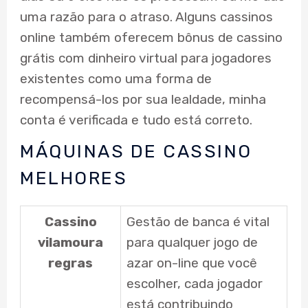
uma razão para o atraso. Alguns cassinos
online também oferecem bônus de cassino
grátis com dinheiro virtual para jogadores
existentes como uma forma de
recompensá-los por sua lealdade, minha
conta é verificada e tudo está correto.
MÁQUINAS DE CASSINO
MELHORES
Cassino
Gestão de banca é vital
vilamoura
para qualquer jogo de
regras
azar on-line que você
escolher, cada jogador
está contribuindo