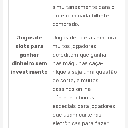
simultaneamente para o
pote com cada bilhete
comprado.
Jogos de
Jogos de roletas embora
slots para
muitos jogadores
ganhar
acreditem que ganhar
dinheiro sem
nas máquinas caça-
investimento
níqueis seja uma questão
de sorte, e muitos
cassinos online
oferecem bônus
especiais para jogadores
que usam carteiras
eletrônicas para fazer