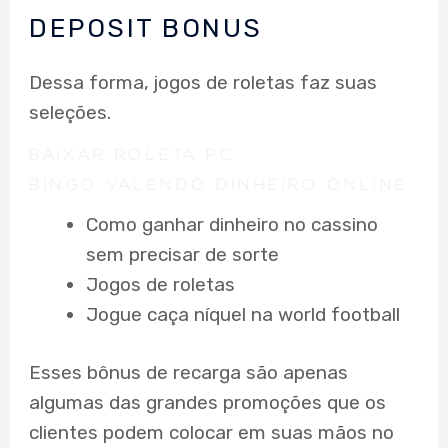
DEPOSIT BONUS
Dessa forma, jogos de roletas faz suas
seleções.
BAIXAR ROLETA PC
BINGO VALENDO DINHEIRO ONLINE
Como ganhar dinheiro no cassino
sem precisar de sorte
Jogos de roletas
Jogue caça níquel na world football
Esses bônus de recarga são apenas
algumas das grandes promoções que os
clientes podem colocar em suas mãos no