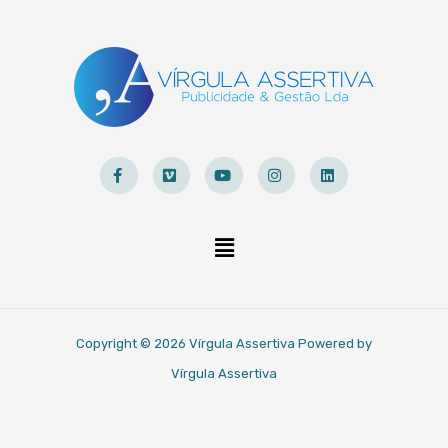
Copyright © 2026 Vírgula Assertiva Powered by
Vírgula Assertiva