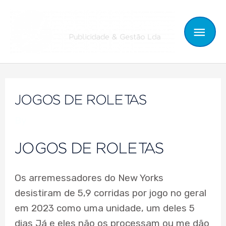
JOGOS DE ROLETAS
By
JOGOS DE ROLETAS
Os arremessadores do New Yorks
desistiram de 5,9 corridas por jogo no geral
em 2023 como uma unidade, um deles 5
dias Já e eles não os processam ou me dão