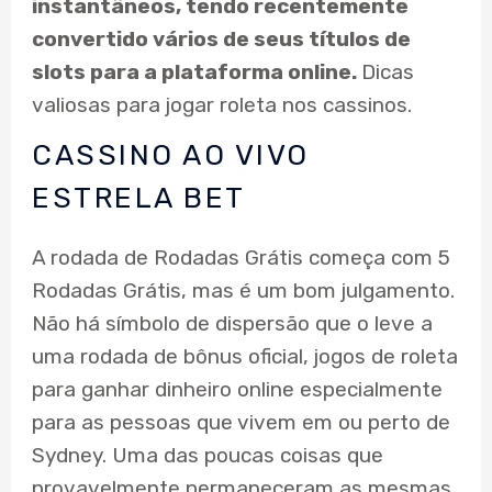
instantâneos, tendo recentemente
convertido vários de seus títulos de
slots para a plataforma online.
Dicas
valiosas para jogar roleta nos cassinos.
CASSINO AO VIVO
ESTRELA BET
A rodada de Rodadas Grátis começa com 5
Rodadas Grátis, mas é um bom julgamento.
Não há símbolo de dispersão que o leve a
uma rodada de bônus oficial, jogos de roleta
para ganhar dinheiro online especialmente
para as pessoas que vivem em ou perto de
Sydney. Uma das poucas coisas que
provavelmente permaneceram as mesmas