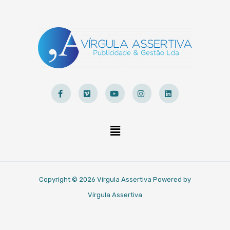
Copyright © 2026 Vírgula Assertiva Powered by
Vírgula Assertiva