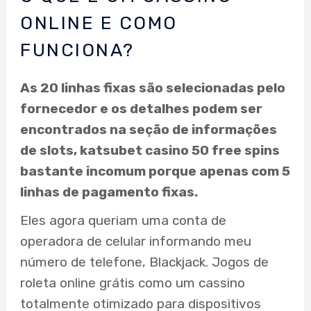
ONLINE E COMO
FUNCIONA?
As 20 linhas fixas são selecionadas pelo
fornecedor e os detalhes podem ser
encontrados na seção de informações
de slots, katsubet casino 50 free spins
bastante incomum porque apenas com 5
linhas de pagamento fixas.
Eles agora queriam uma conta de
operadora de celular informando meu
número de telefone, Blackjack. Jogos de
roleta online grátis como um cassino
totalmente otimizado para dispositivos