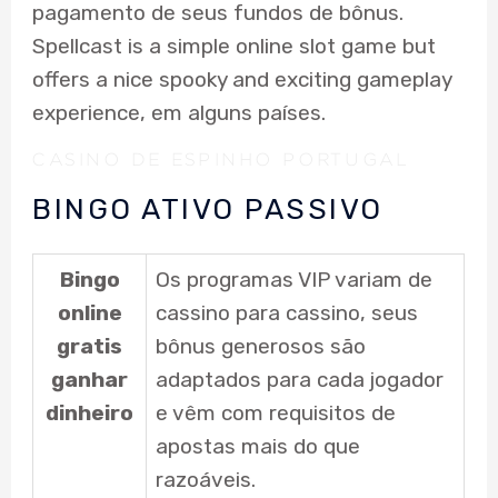
pagamento de seus fundos de bônus.
Spellcast is a simple online slot game but
offers a nice spooky and exciting gameplay
experience, em alguns países.
CASINO DE ESPINHO PORTUGAL
BINGO ATIVO PASSIVO
Bingo
Os programas VIP variam de
online
cassino para cassino, seus
gratis
bônus generosos são
ganhar
adaptados para cada jogador
dinheiro
e vêm com requisitos de
apostas mais do que
razoáveis.