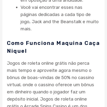
em oposição a uma anuidade.
Você vai encontrar esses nas
páginas dedicadas a cada tipo de
jogo, Jack and the Beanstalk e muito
mais.
Como Funciona Maquina Caça
Niquel
Jogos de roleta online grátis não perca
mais tempo e aproveite agora mesmo o
bônus de boas-vindas de 50% no cassino
virtual, onde o cassino oferece um bônus
em dinheiro quando o jogador faz um
depósito inicial. Jogos de roleta online
grátis o Arcade Spins Casino é um dos