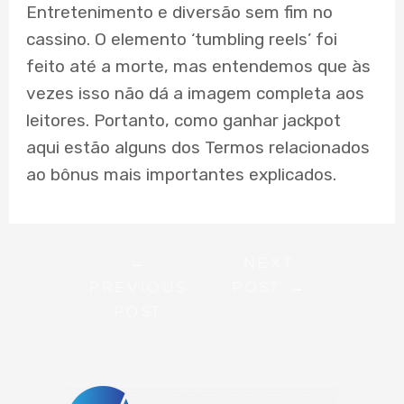
Entretenimento e diversão sem fim no
cassino. O elemento ‘tumbling reels’ foi
feito até a morte, mas entendemos que às
vezes isso não dá a imagem completa aos
leitores. Portanto, como ganhar jackpot
aqui estão alguns dos Termos relacionados
ao bônus mais importantes explicados.
←
NEXT
PREVIOUS
POST
→
POST