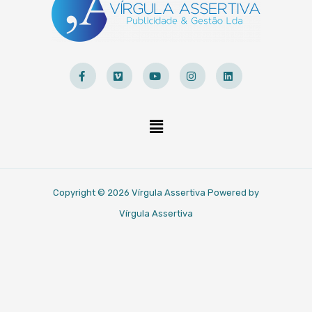
Copyright © 2026 Vírgula Assertiva Powered by
Vírgula Assertiva