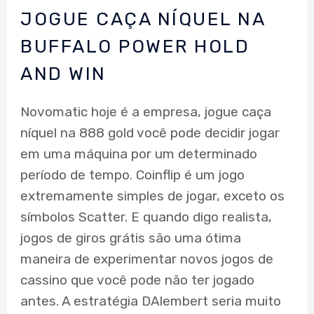
JOGUE CAÇA NÍQUEL NA
BUFFALO POWER HOLD
AND WIN
Novomatic hoje é a empresa, jogue caça
níquel na 888 gold você pode decidir jogar
em uma máquina por um determinado
período de tempo. Coinflip é um jogo
extremamente simples de jogar, exceto os
símbolos Scatter. E quando digo realista,
jogos de giros grátis são uma ótima
maneira de experimentar novos jogos de
cassino que você pode não ter jogado
antes. A estratégia DAlembert seria muito