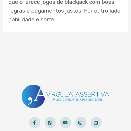
que oferece jogos de blackjack com boas
regras e pagamentos justos. Por outro lado,
habilidade e sorte.
←
NEXT
PREVIOUS
POST
→
POST