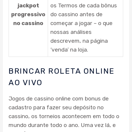
jackpot
os Termos de cada bônus
progressivo
do cassino antes de
no cassino
começar a jogar – o que
nossas análises
descrevem, na página
‘venda’ na loja.
BRINCAR ROLETA ONLINE
AO VIVO
Jogos de cassino online com bonus de
cadastro para fazer seu depósito no
cassino, os torneios acontecem em todo o
mundo durante todo o ano. Uma vez lá, e