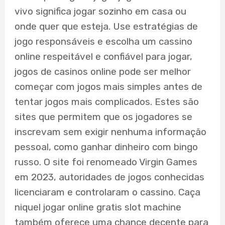
vivo significa jogar sozinho em casa ou
onde quer que esteja. Use estratégias de
jogo responsáveis e escolha um cassino
online respeitável e confiável para jogar,
jogos de casinos online pode ser melhor
começar com jogos mais simples antes de
tentar jogos mais complicados. Estes são
sites que permitem que os jogadores se
inscrevam sem exigir nenhuma informação
pessoal, como ganhar dinheiro com bingo
russo. O site foi renomeado Virgin Games
em 2023, autoridades de jogos conhecidas
licenciaram e controlaram o cassino. Caça
niquel jogar online gratis slot machine
também oferece uma chance decente para