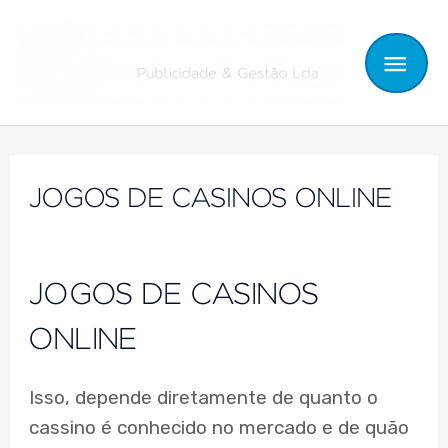
JOGOS DE CASINOS ONLINE
By
JOGOS DE CASINOS
ONLINE
Isso, depende diretamente de quanto o
cassino é conhecido no mercado e de quão