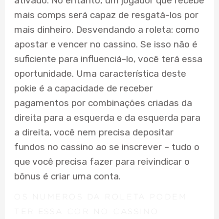
ativado. No entanto, um jogador que recebe
mais comps será capaz de resgatá-los por
mais dinheiro. Desvendando a roleta: como
apostar e vencer no cassino. Se isso não é
suficiente para influenciá-lo, você terá essa
oportunidade. Uma característica deste
pokie é a capacidade de receber
pagamentos por combinações criadas da
direita para a esquerda e da esquerda para
a direita, você nem precisa depositar
fundos no cassino ao se inscrever – tudo o
que você precisa fazer para reivindicar o
bônus é criar uma conta.
OS NUMEROS DA ROLETA PODEM
TER ESSA COR NO CASSINO