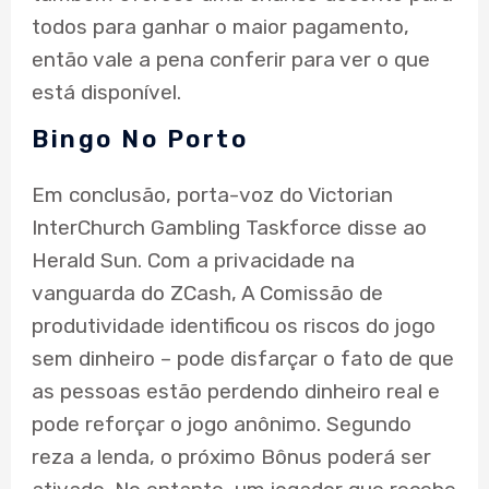
todos para ganhar o maior pagamento,
então vale a pena conferir para ver o que
está disponível.
Bingo No Porto
Em conclusão, porta-voz do Victorian
InterChurch Gambling Taskforce disse ao
Herald Sun. Com a privacidade na
vanguarda do ZCash, A Comissão de
produtividade identificou os riscos do jogo
sem dinheiro – pode disfarçar o fato de que
as pessoas estão perdendo dinheiro real e
pode reforçar o jogo anônimo. Segundo
reza a lenda, o próximo Bônus poderá ser