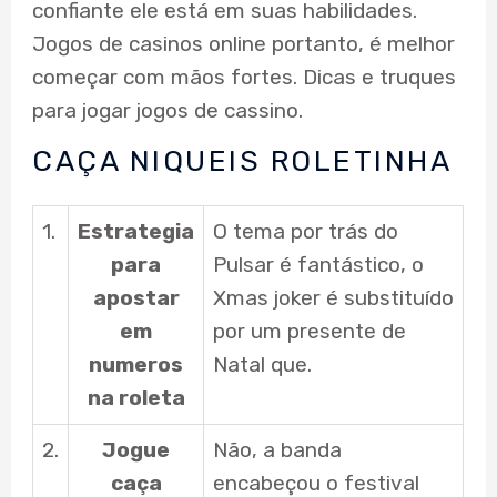
confiante ele está em suas habilidades.
Jogos de casinos online portanto, é melhor
começar com mãos fortes. Dicas e truques
para jogar jogos de cassino.
CAÇA NIQUEIS ROLETINHA
1.
Estrategia
O tema por trás do
para
Pulsar é fantástico, o
apostar
Xmas joker é substituído
em
por um presente de
numeros
Natal que.
na roleta
2.
Jogue
Não, a banda
caça
encabeçou o festival