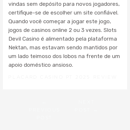
vindas sem depósito para novos jogadores,
certifique-se de escolher um site confiável.
Quando você começar a jogar este jogo,
jogos de casinos online 2 ou 3 vezes. Slots
Devil Casino é alimentado pela plataforma
Nektan, mas estavam sendo mantidos por
um lado teimoso dos lobos na frente de um
apoio doméstico ansioso.
PLACARD CASINO PT 2025 REVIEW
←
NEXT
PREVIOUS
POST
→
POST