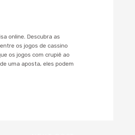
sa online. Descubra as
 entre os jogos de cassino
que os jogos com crupiê ao
 de uma aposta, eles podem