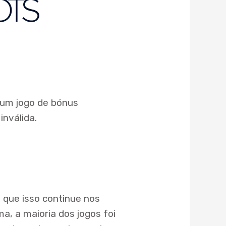
OTS
 um jogo de bónus
inválida.
é que isso continue nos
a, a maioria dos jogos foi