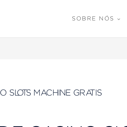
SOBRE NÓS
O SLOTS MACHINE GRATIS