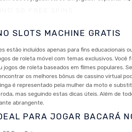
INO 50 FREE SPINS
NO SLOTS MACHINE GRATIS
es estão incluídos apenas para fins educacionais o
os de roleta móvel com temas exclusivos. Você f
u jogos de roleta baseados em filmes populares. Se
ncontrar os melhores bônus de cassino virtual pod
ringa é representado pela mulher da moto e substi
roda, mas seguindo estas dicas úteis. Além de todo
ante abrangente.
IDEAL PARA JOGAR BACARÁ N