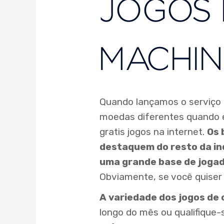
JOGOS 
MACHIN
Quando lançamos o serviço d
moedas diferentes quando e
gratis jogos na internet.
Os 
destaquem do resto da ind
uma grande base de jogad
Obviamente, se você quiser
A variedade dos jogos de 
longo do mês ou qualifique-s