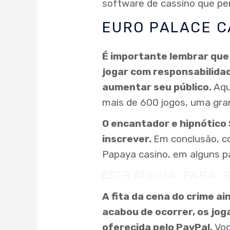
software de cassino que pe
EURO PALACE C
É importante lembrar que
jogar com responsabilidad
aumentar seu público.
Aqu
mais de 600 jogos, uma gran
O encantador e hipnótico 
inscrever.
Em conclusão, co
Papaya casino, em alguns pa
ESTRATÉGIA PARA
A fita da cena do crime a
acabou de ocorrer, os jo
oferecida pelo PayPal.
Voc