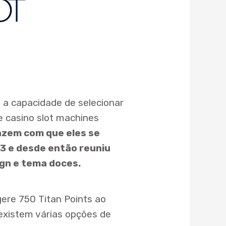
OT
 a capacidade de selecionar
e casino slot machines
azem com que eles se
3 e desde então reuniu
gn e tema doces.
ere 750 Titan Points ao
 existem várias opções de