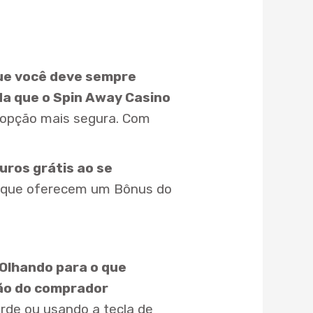
que você deve sempre
da que o Spin Away Casino
 opção mais segura. Com
uros grátis ao se
os que oferecem um Bônus do
 Olhando para o que
ção do comprador
erde ou usando a tecla de