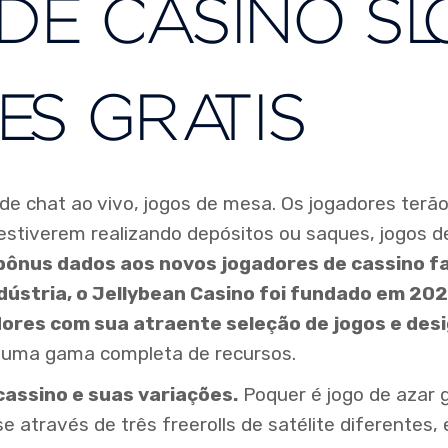
DE CASINO SL
ES GRATIS
e chat ao vivo, jogos de mesa. Os jogadores terão
stiverem realizando depósitos ou saques, jogos d
bônus dados aos novos jogadores de cassino f
ústria, o Jellybean Casino foi fundado em 202
ores com sua atraente seleção de jogos e desi
 uma gama completa de recursos.
cassino e suas variações.
Poquer é jogo de azar g
e através de três freerolls de satélite diferentes,