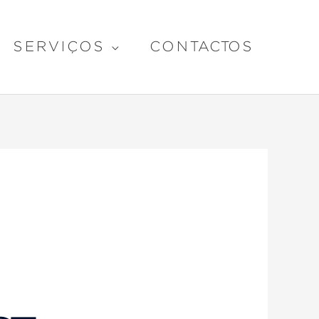
SERVIÇOS
CONTACTOS