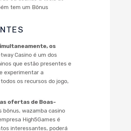
mbém tem um Bônus
ANTES
 simultaneamente, os
tway Casino é um dos
ninos que estão presentes e
de experimentar a
todos os recursos do jogo,
oas ofertas de Boas-
es bônus, wazamba casino
A empresa High5Games é
tos interessantes, poderá