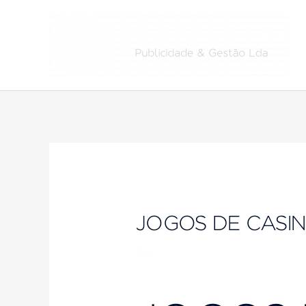
JOGOS DE CASIN
By