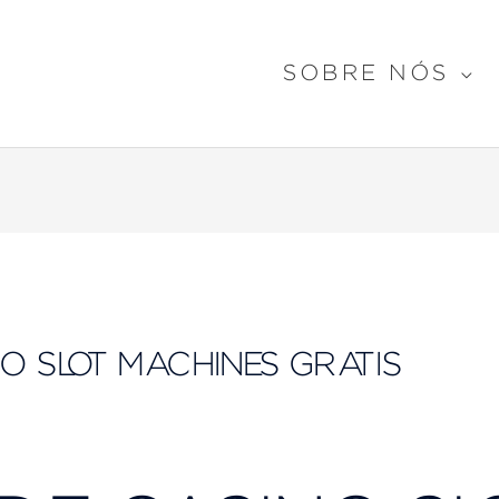
SOBRE NÓS
O SLOT MACHINES GRATIS