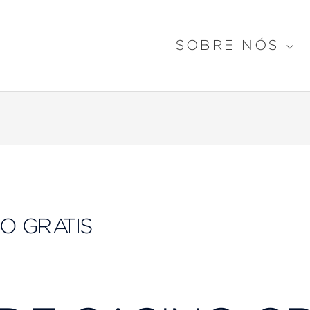
SOBRE NÓS
O GRATIS