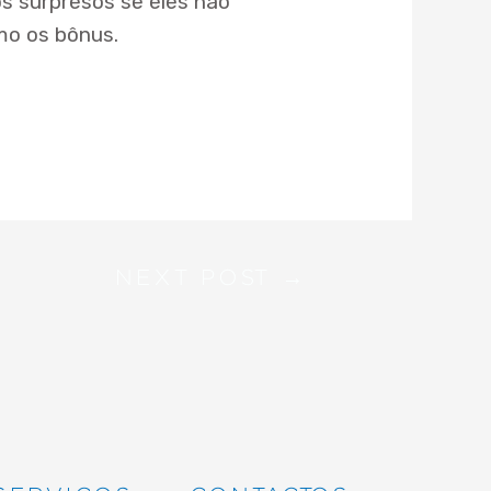
os surpresos se eles não
mo os bônus.
NEXT POST
→