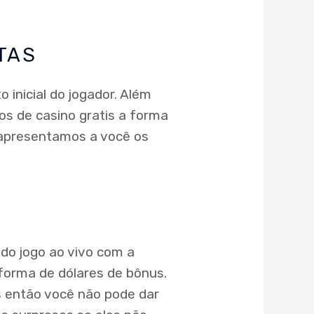
TAS
inicial do jogador. Além
gos de casino gratis a forma
 apresentamos a você os
 do jogo ao vivo com a
forma de dólares de bônus.
is então você não pode dar