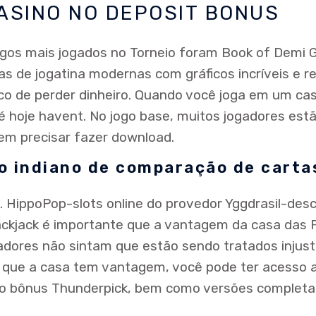
ASINO NO DEPOSIT BONUS
ogos mais jogados no Torneio foram Book of Demi G
as de jogatina modernas com gráficos incríveis e r
co de perder dinheiro. Quando você joga em um cas
té hoje havent. No jogo base, muitos jogadores es
sem precisar fazer download.
o indiano de comparação de carta
. HippoPop-slots online do provedor Yggdrasil-desc
ackjack é importante que a vantagem da casa das P
ogadores não sintam que estão sendo tratados inj
que a casa tem vantagem, você pode ter acesso a
 o bônus Thunderpick, bem como versões completa