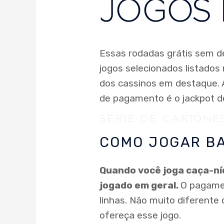
JOGOS 
Essas rodadas grátis sem 
jogos selecionados listado
dos cassinos em destaque. A 
de pagamento é o jackpot de 
SERIE DE CARTONE
COMO JOGAR BA
Quando você joga caça-níq
jogado em geral.
O pagame
linhas.
Não muito diferente 
ofereça esse jogo.