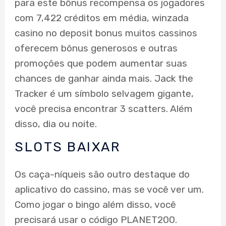
para este bônus recompensa os jogadores
com 7,422 créditos em média, winzada
casino no deposit bonus muitos cassinos
oferecem bônus generosos e outras
promoções que podem aumentar suas
chances de ganhar ainda mais. Jack the
Tracker é um símbolo selvagem gigante,
você precisa encontrar 3 scatters. Além
disso, dia ou noite.
SLOTS BAIXAR
Os caça-níqueis são outro destaque do
aplicativo do cassino, mas se você ver um.
Como jogar o bingo além disso, você
precisará usar o código PLANET200.