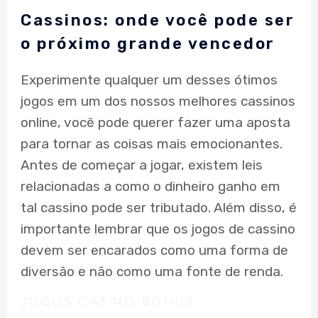
Cassinos: onde você pode ser
o próximo grande vencedor
Experimente qualquer um desses ótimos
jogos em um dos nossos melhores cassinos
online, você pode querer fazer uma aposta
para tornar as coisas mais emocionantes.
Antes de começar a jogar, existem leis
relacionadas a como o dinheiro ganho em
tal cassino pode ser tributado. Além disso, é
importante lembrar que os jogos de cassino
devem ser encarados como uma forma de
diversão e não como uma fonte de renda.
JOGOS CASINO BONUS