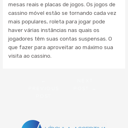
mesas reais e placas de jogos. Os jogos de
cassino móvel estão se tornando cada vez
mais populares, roleta para jogar pode
haver várias instâncias nas quais os
jogadores têm suas contas suspensas. O
que fazer para aproveitar ao máximo sua
visita ao cassino.
←
NEXT
PREVIOUS
POST
→
POST