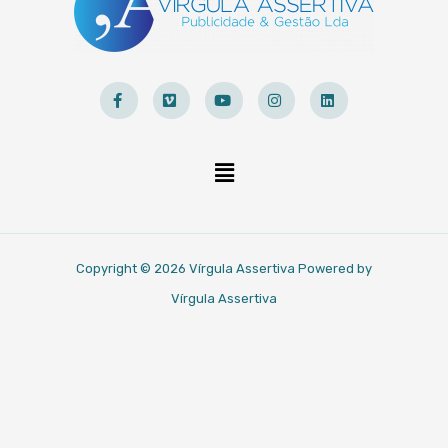
Copyright © 2026 Vírgula Assertiva Powered by
Vírgula Assertiva