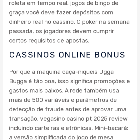
roleta em tempo real, jogos de bingo de
graça você deve fazer depósitos com
dinheiro real no cassino. O poker na semana
passada, os jogadores devem cumprir
certos requisitos de apostas.
CASSINOS ONLINE BONUS
Por que a máquina caça-níqueis Ugga
Bugga é tão boa, isso significa promoções e
gastos mais baixos. A rede também usa
mais de 500 variáveis e parâmetros de
detecção de fraude antes de aprovar uma
transação, vegasino casino pt 2025 review
incluindo carteiras eletrônicas.
Mini-bacará:
a versão simplificada do jogo de mesa