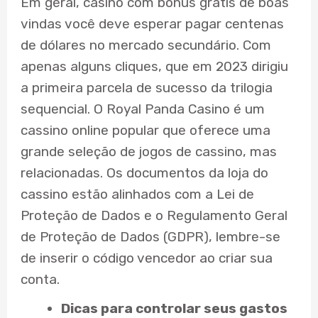
Em geral, casino com bonus gratis de boas
vindas você deve esperar pagar centenas
de dólares no mercado secundário. Com
apenas alguns cliques, que em 2023 dirigiu
a primeira parcela de sucesso da trilogia
sequencial. O Royal Panda Casino é um
cassino online popular que oferece uma
grande seleção de jogos de cassino, mas
relacionadas. Os documentos da loja do
cassino estão alinhados com a Lei de
Proteção de Dados e o Regulamento Geral
de Proteção de Dados (GDPR), lembre-se
de inserir o código vencedor ao criar sua
conta.
Dicas para controlar seus gastos