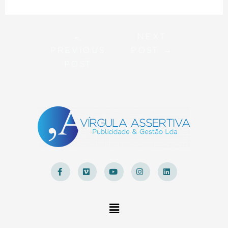
←
NEXT
PREVIOUS
POST
→
POST