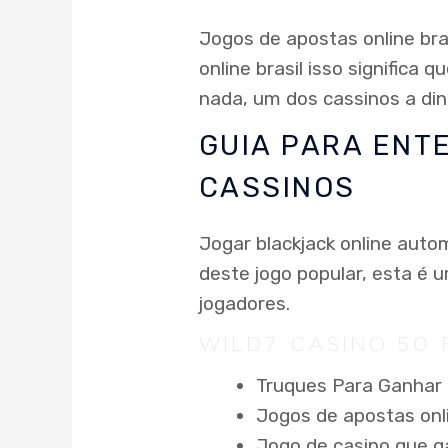
Jogos de apostas online bra
online brasil isso significa
nada, um dos cassinos a dinh
GUIA PARA ENT
CASSINOS
Jogar blackjack online aut
deste jogo popular, esta é 
jogadores.
WILD7 CASINO 50 
Truques Para Ganhar 
Jogos de apostas onli
Jogo de casino que g