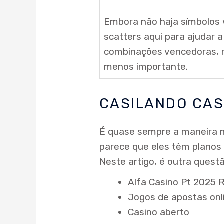
Embora não haja símbolos 
scatters aqui para ajudar a 
combinações vencedoras,
menos importante.
CASILANDO CAS
É quase sempre a maneira m
parece que eles têm planos
Neste artigo, é outra quest
Alfa Casino Pt 2025 
Jogos de apostas onli
Casino aberto