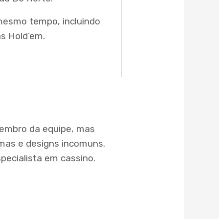
esmo tempo, incluindo
s Hold’em.
membro da equipe, mas
emas e designs incomuns.
pecialista em cassino.