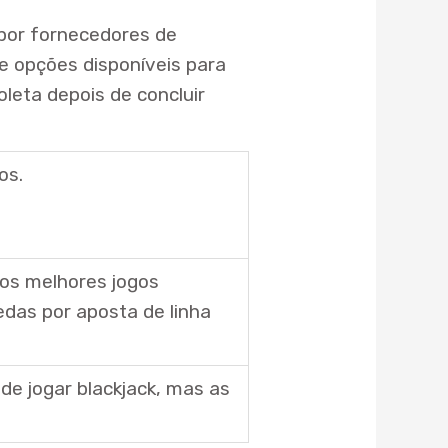
 por fornecedores de
de opções disponíveis para
oleta depois de concluir
os.
dos melhores jogos
das por aposta de linha
e jogar blackjack, mas as