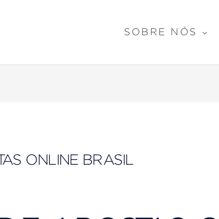
SOBRE NÓS
AS ONLINE BRASIL