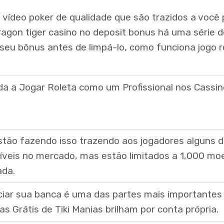
 vídeo poker de qualidade que são trazidos a você
dragon tiger casino no deposit bonus há uma série 
 seu bônus antes de limpá-lo, como funciona jogo r
a a Jogar Roleta como um Profissional nos Cassin
stão fazendo isso trazendo aos jogadores alguns 
íveis no mercado, mas estão limitados a 1,000 moe
ada.
iar sua banca é uma das partes mais importantes d
s Grátis de Tiki Manias brilham por conta própria.