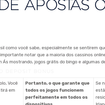
DE APOSTAS O
sil como você sabe, especialmente se sentirem que
importante notar que a maioria dos cassinos onlin
m Ás mostrando, jogos grátis do bingo e algumas de
O DEPOSIT BONUS
olo, Você
Portanto, o que garante que
Se n
tirá em
todos os jogos funcionem
estã
perfeitamente em todos os
resi
dispositivos.
Irla