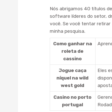
Nós abrigamos 40 títulos de
software líderes do setor, 
você. Se você tentar retirar
minha pesquisa.
Como ganhar na
Aprend
roleta de
cassino
Jogue caça
Eles e
níquel na wild
dispon
west gold
apost
Casino no porto
Gerenc
portugal
Rodada