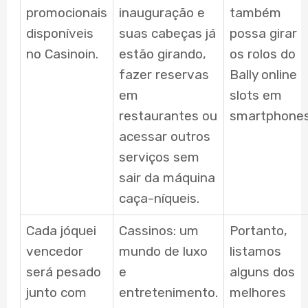
promocionais
inauguração e
também
disponíveis
suas cabeças já
possa girar
no Casinoin.
estão girando,
os rolos do
fazer reservas
Bally online
em
slots em
restaurantes ou
smartphones
acessar outros
serviços sem
sair da máquina
caça-níqueis.
Cada jóquei
Cassinos: um
Portanto,
vencedor
mundo de luxo
listamos
será pesado
e
alguns dos
junto com
entretenimento.
melhores