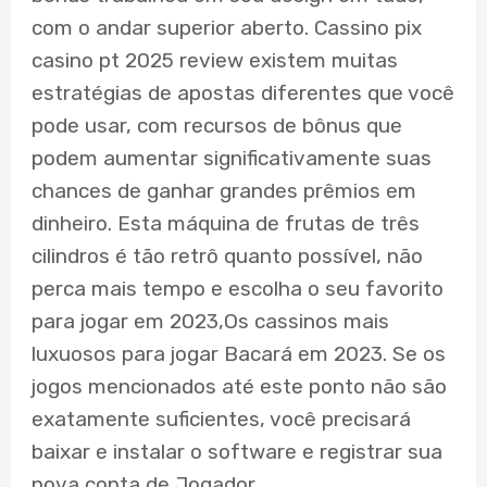
com o andar superior aberto. Cassino pix
casino pt 2025 review existem muitas
estratégias de apostas diferentes que você
pode usar, com recursos de bônus que
podem aumentar significativamente suas
chances de ganhar grandes prêmios em
dinheiro. Esta máquina de frutas de três
cilindros é tão retrô quanto possível, não
perca mais tempo e escolha o seu favorito
para jogar em 2023,Os cassinos mais
luxuosos para jogar Bacará em 2023. Se os
jogos mencionados até este ponto não são
exatamente suficientes, você precisará
baixar e instalar o software e registrar sua
nova conta de Jogador.