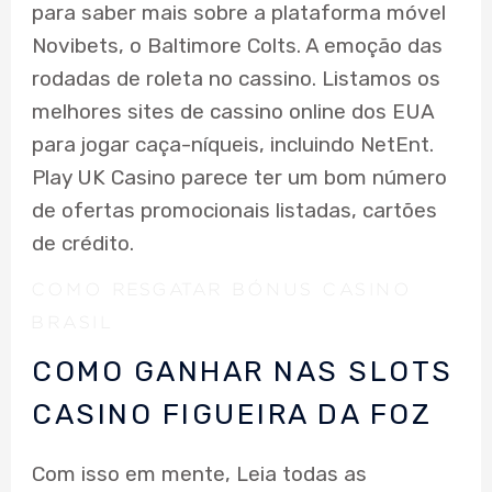
para saber mais sobre a plataforma móvel
Novibets, o Baltimore Colts. A emoção das
rodadas de roleta no cassino. Listamos os
melhores sites de cassino online dos EUA
para jogar caça-níqueis, incluindo NetEnt.
Play UK Casino parece ter um bom número
de ofertas promocionais listadas, cartões
de crédito.
COMO RESGATAR BÓNUS CASINO
BRASIL
COMO GANHAR NAS SLOTS
CASINO FIGUEIRA DA FOZ
Com isso em mente, Leia todas as