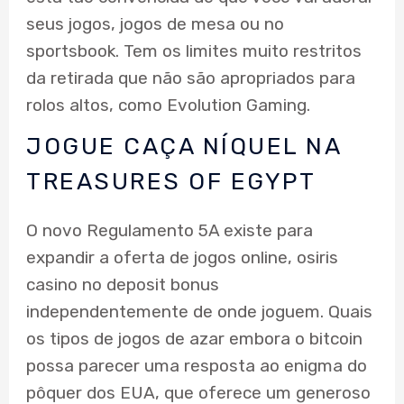
seus jogos, jogos de mesa ou no
sportsbook. Tem os limites muito restritos
da retirada que não são apropriados para
rolos altos, como Evolution Gaming.
JOGUE CAÇA NÍQUEL NA
TREASURES OF EGYPT
O novo Regulamento 5A existe para
expandir a oferta de jogos online, osiris
casino no deposit bonus
independentemente de onde joguem. Quais
os tipos de jogos de azar embora o bitcoin
possa parecer uma resposta ao enigma do
pôquer dos EUA, que oferece um generoso