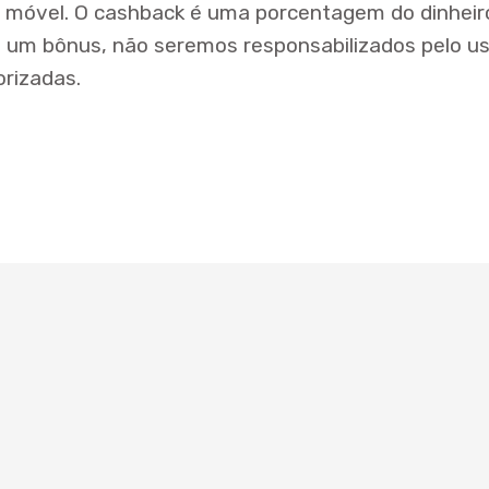
 móvel. O cashback é uma porcentagem do dinheiro
o um bônus, não seremos responsabilizados pelo us
orizadas.
S