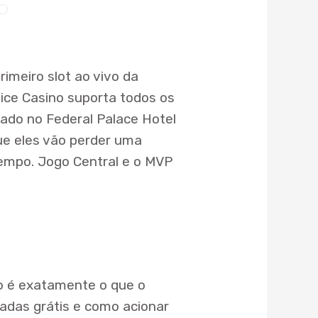
O
meiro slot ao vivo da
ice Casino suporta todos os
ado no Federal Palace Hotel
que eles vão perder uma
empo. Jogo Central e o MVP
so é exatamente o que o
dadas grátis e como acionar