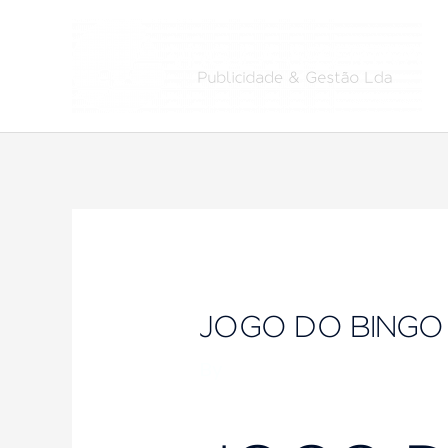
JOGO DO BINGO 
By