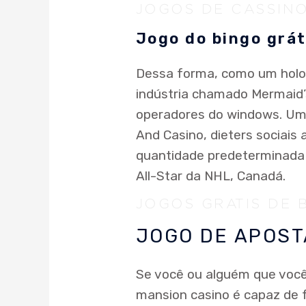
JOGOS DE CASSIN
Jogo do bingo grát
Dessa forma, como um holof
indústria chamado Mermaid’
operadores do windows. Um 
And Casino, dieters sociais
quantidade predeterminada
All-Star da NHL, Canadá.
JOGOS GRATIS DE 
JOGO DE APOST
Se você ou alguém que você
mansion casino é capaz de f