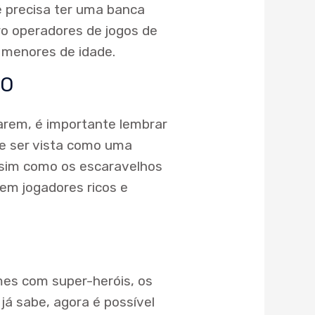
ê precisa ter uma banca
ro operadores de jogos de
 menores de idade.
NO
arem, é importante lembrar
ve ser vista como uma
ssim como os escaravelhos
em jogadores ricos e
es com super-heróis, os
á sabe, agora é possível