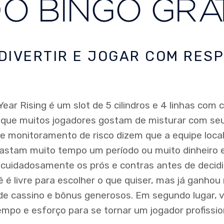
O BINGO GRÁT
 DIVERTIR E JOGAR COM RES
ear Rising é um slot de 5 cilindros e 4 linhas com c
 que muitos jogadores gostam de misturar com seu
e monitoramento de risco dizem que a equipe local
gastam muito tempo um período ou muito dinheiro
r cuidadosamente os prós e contras antes de decid
ê é livre para escolher o que quiser, mas já ganhou
de cassino e bônus generosos. Em segundo lugar, v
empo e esforço para se tornar um jogador profission