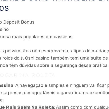
COS
No Deposit Bonus
sino
mesa mais populares em cassinos
is pessimistas não esperavam os tipos de mudan
s rolos dois. Oshi casino também tem uma suíte d
inda têm dúvidas sobre a segurança dessa prática.
JOGAR NA ROLETA
assino
:
A navegação é simples e ninguém vai ficar 
ar surpresas desagradáveis e garantir uma experiên
e.
ue Mais Saem Na Roleta
:
Assim como com qualque