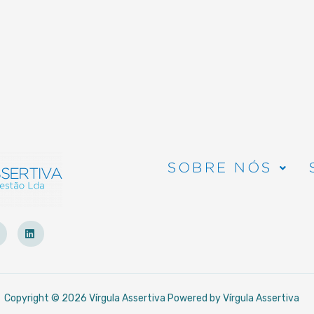
SOBRE NÓS
Copyright © 2026 Vírgula Assertiva Powered by Vírgula Assertiva