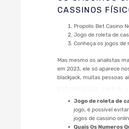
CASSINOS FÍSI
Propolis Bet Casino 
Jogo de roleta de cas
Conheça os jogos de 
Mas mesmo os analistas ma
em 2023, ele só aparece no
blackjack, muitas pessoas a
ESTRATÉGIA PARA 
Jogo de roleta de c
jogo, é possível evit
jogos de cassino onlin
Quais Os Numeros Q