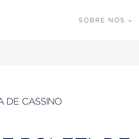
SOBRE NÓS
A DE CASSINO