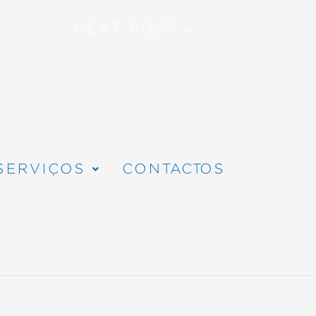
NEXT POST
→
SERVIÇOS
CONTACTOS