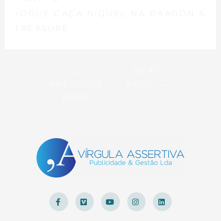
JOGUE CAÇA NÍQUEL NA DRAGON S
TREASURE
←
NEXT
PREVIOUS
POST
→
POST