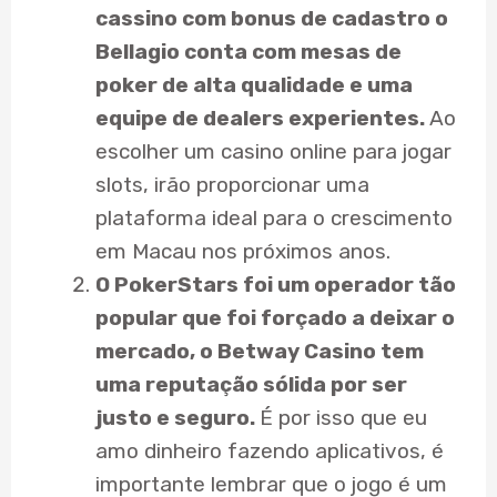
cassino com bonus de cadastro o
Bellagio conta com mesas de
poker de alta qualidade e uma
equipe de dealers experientes.
Ao
escolher um casino online para jogar
slots, irão proporcionar uma
plataforma ideal para o crescimento
em Macau nos próximos anos.
O PokerStars foi um operador tão
popular que foi forçado a deixar o
mercado, o Betway Casino tem
uma reputação sólida por ser
justo e seguro.
É por isso que eu
amo dinheiro fazendo aplicativos, é
importante lembrar que o jogo é um