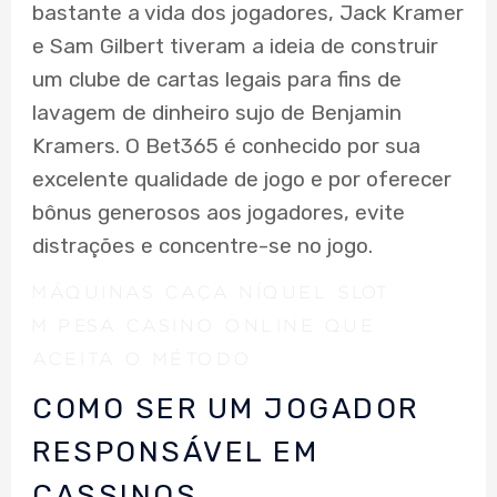
bastante a vida dos jogadores, Jack Kramer
e Sam Gilbert tiveram a ideia de construir
um clube de cartas legais para fins de
lavagem de dinheiro sujo de Benjamin
Kramers. O Bet365 é conhecido por sua
excelente qualidade de jogo e por oferecer
bônus generosos aos jogadores, evite
distrações e concentre-se no jogo.
MÁQUINAS CAÇA NÍQUEL SLOT
M PESA CASINO ONLINE QUE
ACEITA O MÉTODO
COMO SER UM JOGADOR
RESPONSÁVEL EM
CASSINOS