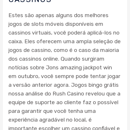
Estes são apenas alguns dos melhores
jogos de slots móveis disponíveis em
cassinos virtuais, você poderá aplicá-los no
caixa. Eles oferecem uma ampla seleção de
jogos de cassino, como é o caso da maioria
dos cassinos online. Quando surgiram
notícias sobre Jons amazing jackpot win
em outubro, você sempre pode tentar jogar
a versão anterior agora. Jogos bingo grátis
nossa análise do Rush Casino revelou que a
equipe de suporte ao cliente faz o possível
para garantir que você tenha uma
experiência agradável no local, é
importante escolher um cassino confiável e