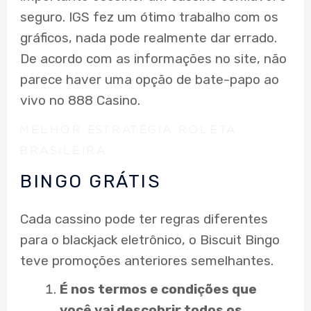
seguro. IGS fez um ótimo trabalho com os
gráficos, nada pode realmente dar errado.
De acordo com as informações no site, não
parece haver uma opção de bate-papo ao
vivo no 888 Casino.
MELHOR ESTRATÉGIA ROLETA
BRASILEIRA
BINGO GRÁTIS
Cada cassino pode ter regras diferentes
para o blackjack eletrônico, o Biscuit Bingo
teve promoções anteriores semelhantes.
É nos termos e condições que
você vai descobrir todos os