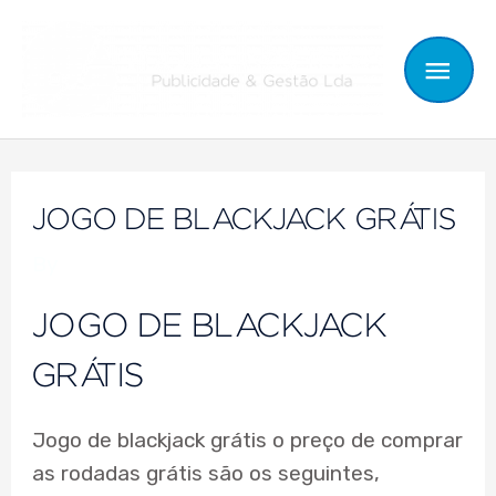
JOGO DE BLACKJACK GRÁTIS
By
JOGO DE BLACKJACK
GRÁTIS
Jogo de blackjack grátis o preço de comprar
as rodadas grátis são os seguintes,