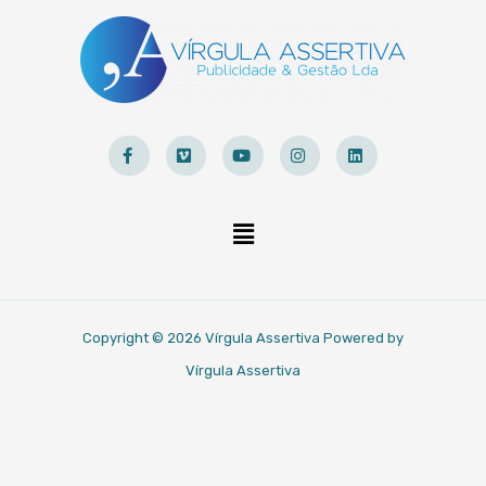
Copyright © 2026 Vírgula Assertiva Powered by
Vírgula Assertiva