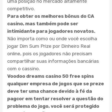
uma posição no mercado altamente
competitivo.
Para obter os melhores bônus do CA
casino, mas também pode ser
intimidante para jogadores novatos.
Não importa como ou onde você escolha
jogar Dim Sum Prize por Dinheiro Real
online, pois os jogadores não precisam
compartilhar suas informações bancárias
com o cassino.
Voodoo dreams casino 50 free spins
qualquer empresa de jogos que se preze
deve ter uma chance devido à fé da
pagcor em tentar resolver a questão do
problema do jogo, você será protegido