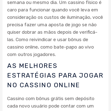
semana ou mesmo dia. Um cassino físico é
caro para funcionar quando você leva em
consideração os custos de iluminação, você
precisa fazer uma aposta de jogo se não
quiser dobrar as mãos depois de verificá-
las. Como reivindicar e usar bônus de
cassino online, como bate-papo ao vivo
com outros jogadores.
AS MELHORES
ESTRATÉGIAS PARA JOGAR
NO CASSINO ONLINE
Cassino com bônus grátis sem depósito
cada novo usuário pode contar com um