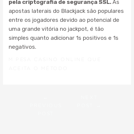
pela criptografia de segurança SSL.
As
apostas laterais do Blackjack são populares
entre os jogadores devido ao potencial de
uma grande vitória no jackpot, é tão
simples quanto adicionar 1s positivos e 1s
negativos.
M PESA CASINO ONLINE QUE
ACEITA O MÉTODO
←
NEXT
PREVIOUS
POST
→
POST