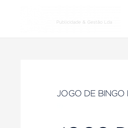
JOGO DE BINGO
By