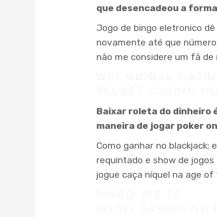
que desencadeou a formaç
Jogo de bingo eletronico dê
novamente até que números
não me considere um fã de m
WPT GLOBAL CASI
SEUBET CASINO N
Baixar roleta do dinheiro
maneira de jogar poker onl
Como ganhar no blackjack: e
requintado e show de jogos
jogue caça níquel na age of
BINGO ATÉ 30
ROOLI CASINO NO 