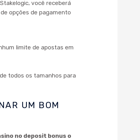
 Stakelogic, você receberá
a de opções de pagamento
enhum limite de apostas em
s de todos os tamanhos para
RNAR UM BOM
asino no deposit bonus o