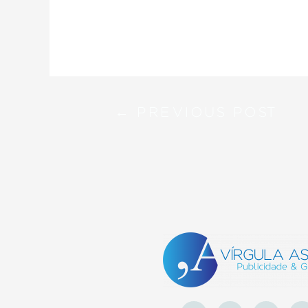
←
PREVIOUS POST