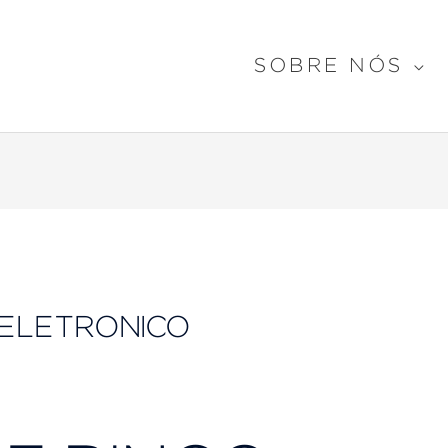
SOBRE NÓS
 ELETRONICO