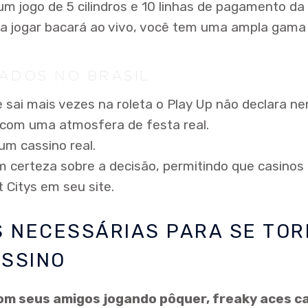
um jogo de 5 cilindros e 10 linhas de pagamento da
ra jogar bacará ao vivo, você tem uma ampla gam
ZADOS NO BRASIL
 sai mais vezes na roleta o Play Up não declara n
o com uma atmosfera de festa real.
um cassino real.
m certeza sobre a decisão, permitindo que casino
 Citys em seu site.
S NECESSÁRIAS PARA SE TO
SSINO
com seus amigos jogando pôquer, freaky aces c