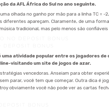
ão da AFL África do Sul no ano seguinte.
 uma olhada no ganho por mão para a linha TC = -2
 diferentes apareçam. Claramente, de uma forma 
úsica tradicional, mas pelo menos são confiáveis 
NO NO DEPOSIT BONUS
O DEPOSIT BONUS
 é uma atividade popular entre os jogadores de 
ine-visitando um site de jogos de azar.
stratégias vencedoras. Anseiam para obter experi
 sem parar, você tem que começar. Outra dica é jo
 troy obviamente você não pode ver as cartas fec
DEPOSIT BONUS