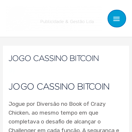
JOGO CASSINO BITCOIN
By
JOGO CASSINO BITCOIN
Jogue por Diversão no Book of Crazy
Chicken, ao mesmo tempo em que
completava o desafio de alcançar o
Challenger em cada função. A segurança e