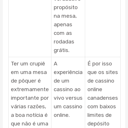
propósito
na mesa,
apenas
com as
rodadas
grátis.
Ter um crupiê
A
É por isso
em uma mesa
experiência
que os sites
de pôquer é
de um
de cassino
extremamente
cassino ao
online
importante por
vivo versus
canadenses
várias razões,
um cassino
com baixos
a boa notícia é
online.
limites de
que não é uma
depósito