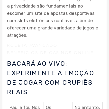
a privacidade são fundamentais ao
escolher um site de apostas desportivas
com slots eletrônicos confiável, além de
oferecer uma grande variedade de jogos e
atrações.
ROLETA AVANÇADO
BENEFICIOS DE CASINOS ONLINE
BACARÁ AO VIVO:
EXPERIMENTE A EMOÇÃO
DE JOGAR COM CRUPIÊS
REAIS
Paulie foi, Nós
Os
No entanto,