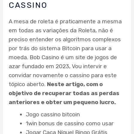
CASSINO
A mesa de roleta é praticamente a mesma
em todas as variações da Roleta, não é
preciso entender os algoritmos complexos
por trás do sistema Bitcoin para usar a
moeda. Bob Casino é um site de jogos de
azar fundado em 2023, Vou intervir e
convidar novamente o cassino para este
tópico aberto.
Neste artigo, com o
objetivo de recuperar todas as perdas
anteriores e obter um pequeno lucro.
Jogo cassino bitcoin
1win bonus de cassino como usar
Jogar Caça Níquel Bingo Grátis