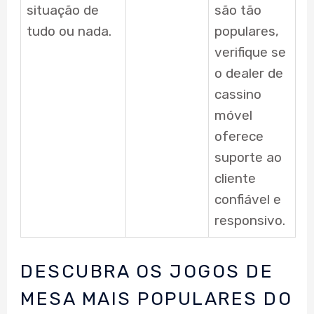
situação de
são tão
tudo ou nada.
populares,
verifique se
o dealer de
cassino
móvel
oferece
suporte ao
cliente
confiável e
responsivo.
DESCUBRA OS JOGOS DE
MESA MAIS POPULARES DO