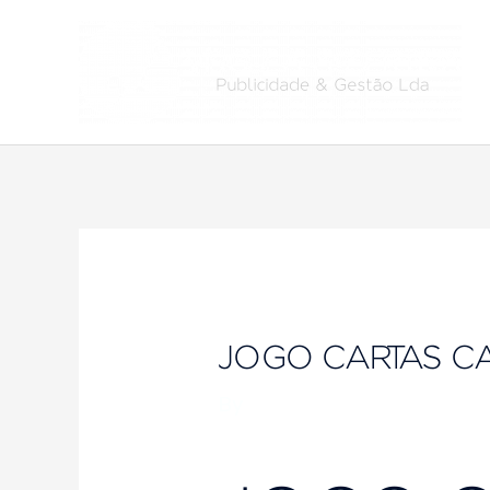
JOGO CARTAS C
By