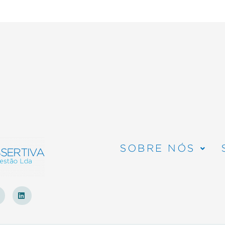
SOBRE NÓS