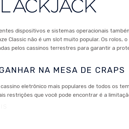
BLACKJACK
rentes dispositivos e sistemas operacionais també
ze Classic não é um slot muito popular. Os rolos
s pelos cassinos terrestres para garantir a prot
GANHAR NA MESA DE CRAPS
 cassino eletrônico mais populares de todos os te
is restrições que você pode encontrar é a limitaçã
IS