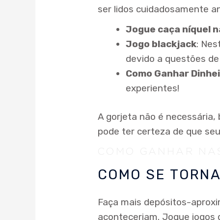
ser lidos cuidadosamente an
Jogue caça níquel na
Jogo blackjack
: Nes
devido a questões de 
Como Ganhar Dinhei
experientes!
A gorjeta não é necessária,
pode ter certeza de que se
COMO GANHAR NAS
COMO SE TORNA
Faça mais depósitos-aproxim
aconteceriam. Jogue jogos d