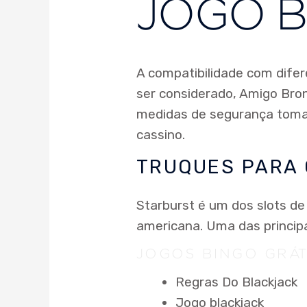
JOGO 
A compatibilidade com dife
ser considerado, Amigo Bron
medidas de segurança tomada
cassino.
TRUQUES PARA 
Starburst é um dos slots de
americana. Uma das principa
JOGOS BINGO GRÁT
Regras Do Blackjack
Jogo blackjack