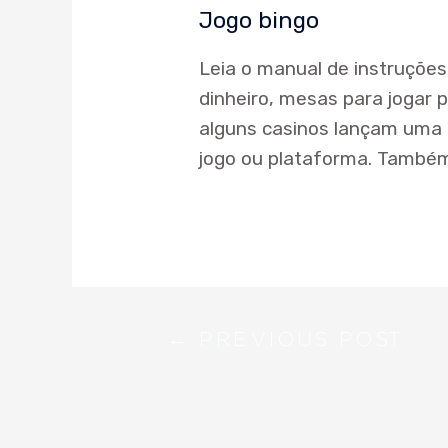
Jogo bingo
Leia o manual de instruções
dinheiro, mesas para jogar 
alguns casinos lançam uma 
jogo ou plataforma. També
←
PREVIOUS POST