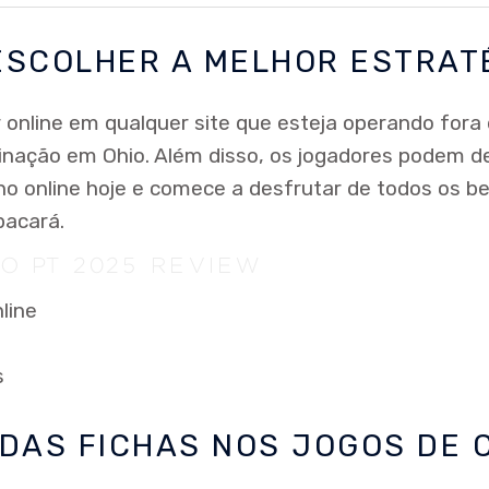
ESCOLHER A MELHOR ESTRAT
 online em qualquer site que esteja operando fora
nação em Ohio. Além disso, os jogadores podem d
no online hoje e comece a desfrutar de todos os ben
bacará.
O PT 2025 REVIEW
line
s
 DAS FICHAS NOS JOGOS DE 