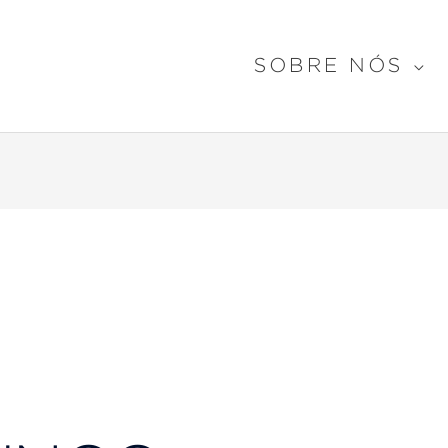
SOBRE NÓS