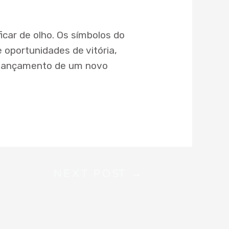
car de olho. Os símbolos do
 oportunidades de vitória,
o lançamento de um novo
NEXT POST
→