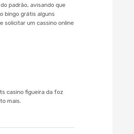
 do padrão, avisando que
o bingo grátis alguns
solicitar um cassino online
s casino figueira da foz
to mais.