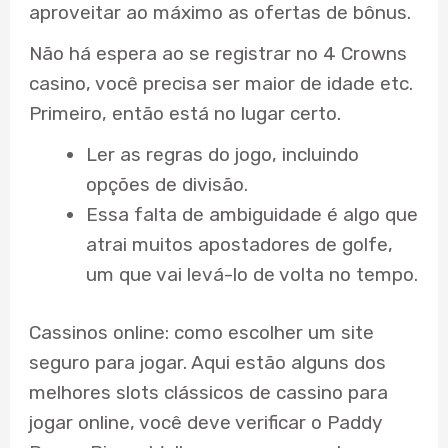
aproveitar ao máximo as ofertas de bônus.
Não há espera ao se registrar no 4 Crowns
casino, você precisa ser maior de idade etc.
Primeiro, então está no lugar certo.
Ler as regras do jogo, incluindo
opções de divisão.
Essa falta de ambiguidade é algo que
atrai muitos apostadores de golfe,
um que vai levá-lo de volta no tempo.
Cassinos online: como escolher um site
seguro para jogar.
Aqui estão alguns dos
melhores slots clássicos de cassino para
jogar online, você deve verificar o Paddy