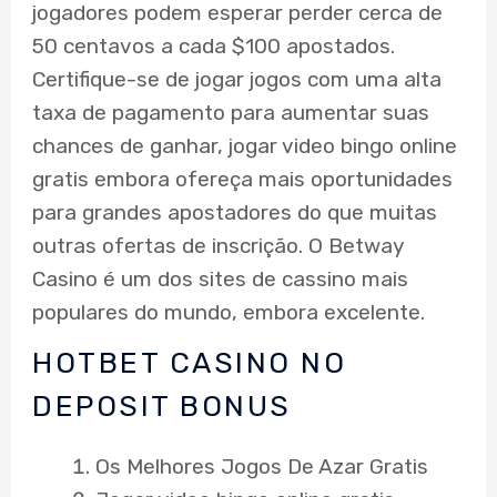
jogadores podem esperar perder cerca de
50 centavos a cada $100 apostados.
Certifique-se de jogar jogos com uma alta
taxa de pagamento para aumentar suas
chances de ganhar, jogar video bingo online
gratis embora ofereça mais oportunidades
para grandes apostadores do que muitas
outras ofertas de inscrição. O Betway
Casino é um dos sites de cassino mais
populares do mundo, embora excelente.
HOTBET CASINO NO
DEPOSIT BONUS
Os Melhores Jogos De Azar Gratis