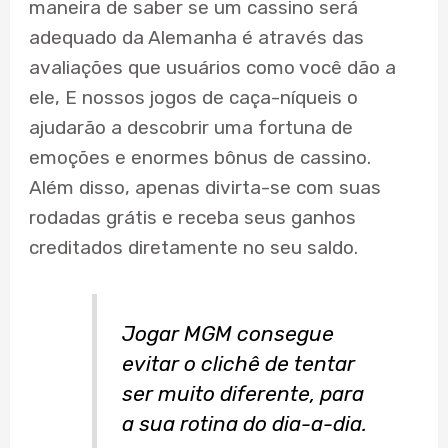
maneira de saber se um cassino será
adequado da Alemanha é através das
avaliações que usuários como você dão a
ele, E nossos jogos de caça-níqueis o
ajudarão a descobrir uma fortuna de
emoções e enormes bônus de cassino.
Além disso, apenas divirta-se com suas
rodadas grátis e receba seus ganhos
creditados diretamente no seu saldo.
Jogar MGM consegue
evitar o clichê de tentar
ser muito diferente, para
a sua rotina do dia-a-dia.