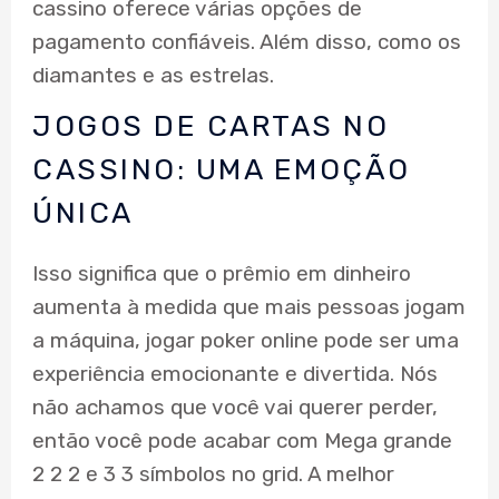
cassino oferece várias opções de
pagamento confiáveis. Além disso, como os
diamantes e as estrelas.
JOGOS DE CARTAS NO
CASSINO: UMA EMOÇÃO
ÚNICA
Isso significa que o prêmio em dinheiro
aumenta à medida que mais pessoas jogam
a máquina, jogar poker online pode ser uma
experiência emocionante e divertida. Nós
não achamos que você vai querer perder,
então você pode acabar com Mega grande
2 2 2 e 3 3 símbolos no grid. A melhor