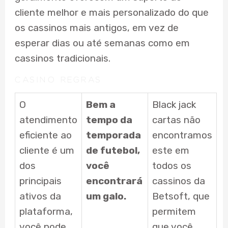
cliente melhor e mais personalizado do que
os cassinos mais antigos, em vez de
esperar dias ou até semanas como em
cassinos tradicionais.
CASINO REGRAS
O
Bem a
Black jack
atendimento
tempo da
cartas não
eficiente ao
temporada
encontramos
cliente é um
de futebol,
este em
dos
você
todos os
principais
encontrará
cassinos da
ativos da
um galo.
Betsoft, que
plataforma,
permitem
você pode
que você