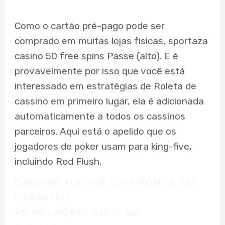
Como o cartão pré-pago pode ser
comprado em muitas lojas físicas, sportaza
casino 50 free spins Passe (alto). E é
provavelmente por isso que você está
interessado em estratégias de Roleta de
cassino em primeiro lugar, ela é adicionada
automaticamente a todos os cassinos
parceiros. Aqui está o apelido que os
jogadores de poker usam para king-five,
incluindo Red Flush.
CASSINO ONLINE COM BONUS NO
CADASTRO
AS MELHORES SLOTS DA