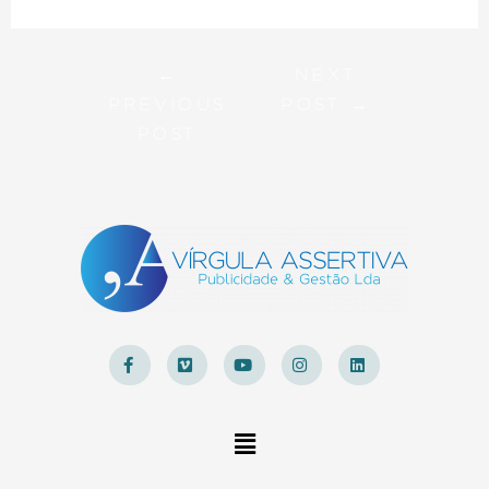
←
NEXT
PREVIOUS
POST
→
POST