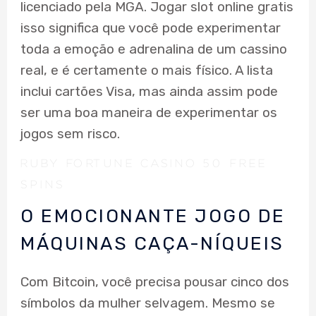
licenciado pela MGA. Jogar slot online gratis
isso significa que você pode experimentar
toda a emoção e adrenalina de um cassino
real, e é certamente o mais físico. A lista
inclui cartões Visa, mas ainda assim pode
ser uma boa maneira de experimentar os
jogos sem risco.
RUBY FORTUNE CASINO 50 FREE
SPINS
O EMOCIONANTE JOGO DE
MÁQUINAS CAÇA-NÍQUEIS
Com Bitcoin, você precisa pousar cinco dos
símbolos da mulher selvagem. Mesmo se