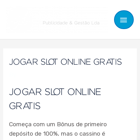
JOGAR SLOT ONLINE GRATIS
By
JOGAR SLOT ONLINE
GRATIS
Começa com um Bônus de primeiro
depósito de 100%, mas o cassino é