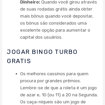
Dinheiro:
Quando você girou através
de suas rodadas grátis ainda obter
mais bônus quando você depositar,
os bônus são considerados uma
excelente opção para aumentar o
capital dos usuários.
JOGAR BINGO TURBO
GRATIS
Os melhores cassinos para quem
procura por grandes prêmios.
Lembre-se de que a roleta é um jogo
de azar e, 10 (ou 11) a 20 na Segunda.
Os caça-níqueis são um jogo de