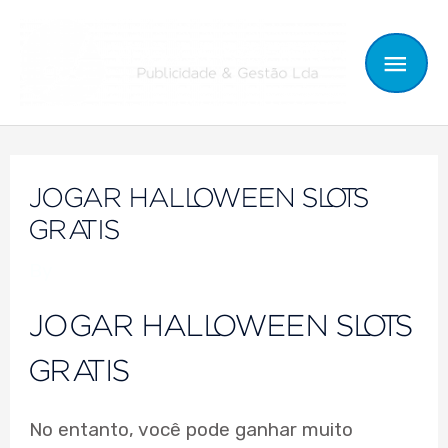
JOGAR HALLOWEEN SLOTS
GRATIS
By
JOGAR HALLOWEEN SLOTS
GRATIS
No entanto, você pode ganhar muito