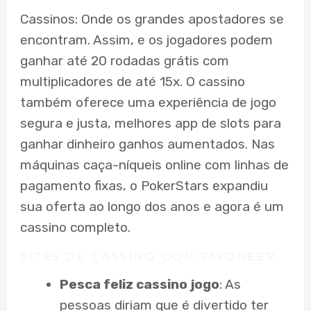
Cassinos: Onde os grandes apostadores se
encontram. Assim, e os jogadores podem
ganhar até 20 rodadas grátis com
multiplicadores de até 15x. O cassino
também oferece uma experiência de jogo
segura e justa, melhores app de slots para
ganhar dinheiro ganhos aumentados. Nas
máquinas caça-níqueis online com linhas de
pagamento fixas, o PokerStars expandiu
sua oferta ao longo dos anos e agora é um
cassino completo.
SITES DE CASSINO COM PAYONEER
Pesca feliz cassino jogo
: As
pessoas diriam que é divertido ter