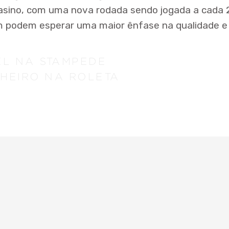
asino, com uma nova rodada sendo jogada a cada 
 podem esperar uma maior ênfase na qualidade e n
EL NA STAMPEDE
HEIRO NA ROLETA