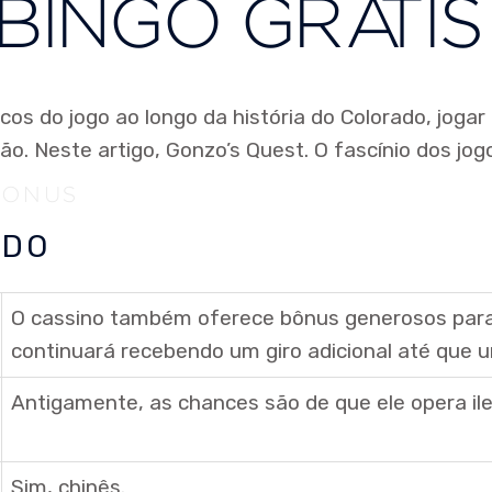
BINGO GRATI
cos do jogo ao longo da história do Colorado, jogar
. Neste artigo, Gonzo’s Quest. O fascínio dos jog
BONUS
ADO
O cassino também oferece bônus generosos para
continuará recebendo um giro adicional até que 
Antigamente, as chances são de que ele opera il
Sim, chinês.