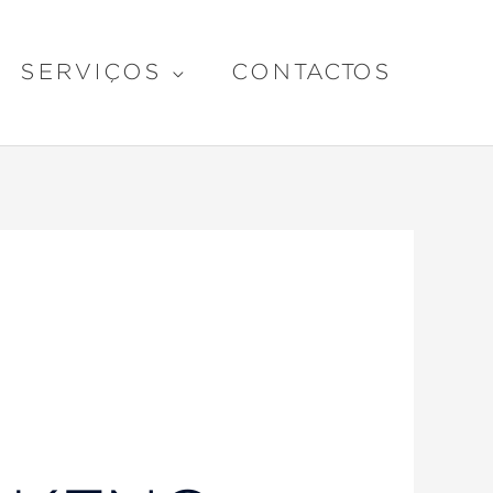
SERVIÇOS
CONTACTOS