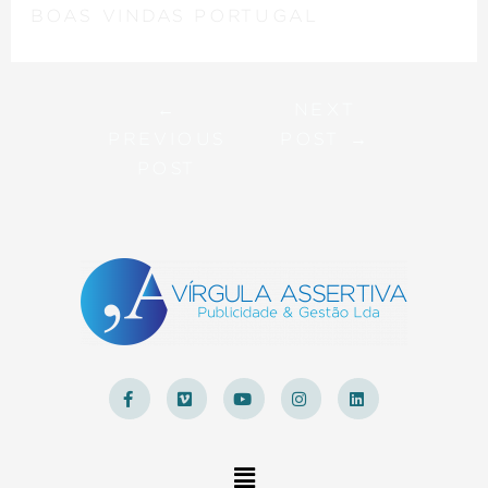
BOAS VINDAS PORTUGAL
←
NEXT
PREVIOUS
POST
→
POST