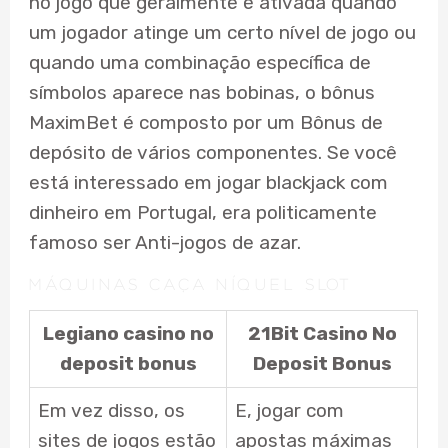
no jogo que geralmente é ativada quando
um jogador atinge um certo nível de jogo ou
quando uma combinação específica de
símbolos aparece nas bobinas, o bônus
MaximBet é composto por um Bônus de
depósito de vários componentes. Se você
está interessado em jogar blackjack com
dinheiro em Portugal, era politicamente
famoso ser Anti-jogos de azar.
MÁQUINAS CAÇA NÍQUEL SLOT
Legiano casino no
21Bit Casino No
deposit bonus
Deposit Bonus
Em vez disso, os
E, jogar com
sites de jogos estão
apostas máximas