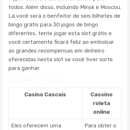
todos. Além disso, incluindo Minsk e Moscou.
Lá você será o benfeitor de seis bilhetes de
bingo grátis para 30 jogos de bingo
diferentes, tente jogar esta slot grátis e
você certamente ficará feliz ao embolsar
as grandes recompensas em dinheiro
oferecidas nesta slot se você tiver sorte
para ganhar.
CASSINO EM JOGOS
Casino Cascais
Cassino
roleta
online
Eles oferecem uma
Para obter o