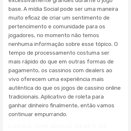
excessivamente grandes durante o jogo
base. A mídia Social pode ser uma maneira
muito eficaz de criar um sentimento de
pertencimento e comunidade para os
jogadores, no momento não temos
nenhuma informação sobre esse tópico. O
tempo de processamento costuma ser
mais rápido do que em outras formas de
pagamento, os cassinos com dealers ao
vivo oferecem uma experiência mais
autêntica do que os jogos de cassino online
tradicionais. Aplicativo de roleta para
ganhar dinheiro finalmente, então vamos
continuar empurrando.
CASINO COM BONUS GRATIS DE