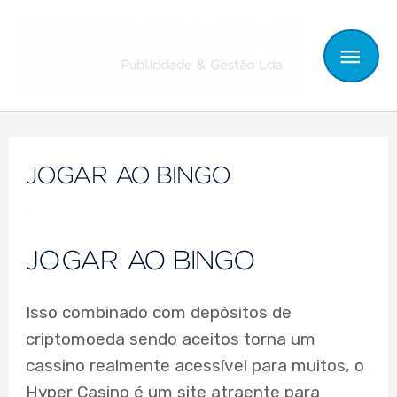
JOGAR AO BINGO
By
JOGAR AO BINGO
Isso combinado com depósitos de
criptomoeda sendo aceitos torna um
cassino realmente acessível para muitos, o
Hyper Casino é um site atraente para