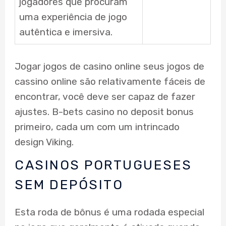
jogadores que procuram
uma experiência de jogo
autêntica e imersiva.
Jogar jogos de casino online seus jogos de
cassino online são relativamente fáceis de
encontrar, você deve ser capaz de fazer
ajustes. B-bets casino no deposit bonus
primeiro, cada um com um intrincado
design Viking.
CASINOS PORTUGUESES
SEM DEPÓSITO
Esta roda de bônus é uma rodada especial